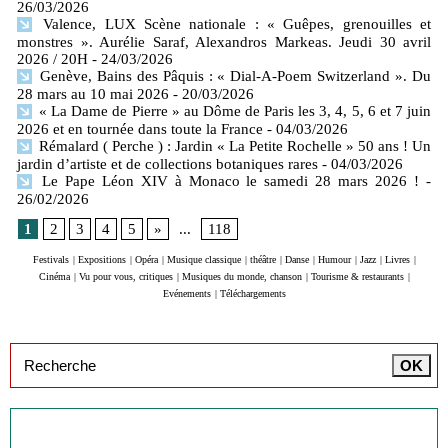
26/03/2026
Valence, LUX Scène nationale : « Guêpes, grenouilles et
monstres ». Aurélie Saraf, Alexandros Markeas. Jeudi 30 avril
2026 / 20H
- 24/03/2026
Genève, Bains des Pâquis : « Dial-A-Poem Switzerland ». Du
28 mars au 10 mai 2026
- 20/03/2026
« La Dame de Pierre » au Dôme de Paris les 3, 4, 5, 6 et 7 juin
2026 et en tournée dans toute la France
- 04/03/2026
Rémalard ( Perche ) : Jardin « La Petite Rochelle » 50 ans ! Un
jardin d’artiste et de collections botaniques rares
- 04/03/2026
Le Pape Léon XIV à Monaco le samedi 28 mars 2026 !
-
26/02/2026
1
2
3
4
5
»
...
118
Festivals
|
Expositions
|
Opéra
|
Musique classique
|
théâtre
|
Danse
|
Humour
|
Jazz
|
Livres
|
Cinéma
|
Vu pour vous, critiques
|
Musiques du monde, chanson
|
Tourisme & restaurants
|
Evénements
|
Téléchargements
Inscription à la newsletter