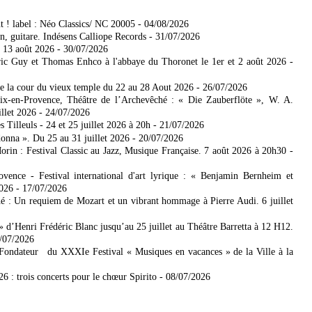
t ! label : Néo Classics/ NC 20005
- 04/08/2026
, guitare. Indésens Calliope Records
- 31/07/2026
 13 août 2026
- 30/07/2026
ic Guy et Thomas Enhco à l'abbaye du Thoronet le 1er et 2 août 2026
-
de la cour du vieux temple du 22 au 28 Aout 2026
- 26/07/2026
Aix-en-Provence, Théâtre de l’Archevêché : « Die Zauberflöte », W. A.
illet 2026
- 24/07/2026
Tilleuls - 24 et 25 juillet 2026 à 20h
- 21/07/2026
donna ». Du 25 au 31 juillet 2026
- 20/07/2026
rin : Festival Classic au Jazz, Musique Française. 7 août 2026 à 20h30
-
ence - Festival international d'art lyrique : « Benjamin Bernheim et
2026
- 17/07/2026
é : Un requiem de Mozart et un vibrant hommage à Pierre Audi. 6 juillet
 d’Henri Frédéric Blanc jusqu’au 25 juillet au Théâtre Barretta à 12 H12.
3/07/2026
 Fondateur du XXXIe Festival « Musiques en vacances » de la Ville à la
6 : trois concerts pour le chœur Spirito
- 08/07/2026