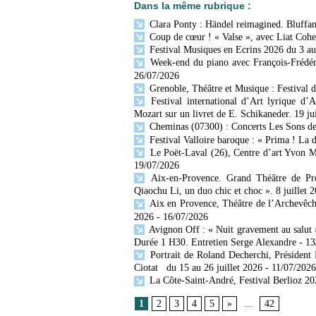
Dans la même rubrique :
Clara Ponty : Händel reimagined. Bluffan
Coup de cœur ! « Valse », avec Liat Cohen
Festival Musiques en Ecrins 2026 du 3 au
Week-end du piano avec François-Frédér
26/07/2026
Grenoble, Théâtre et Musique : Festival 
Festival international d’Art lyrique d’
Mozart sur un livret de E. Schikaneder. 19 ju
Cheminas (07300) : Concerts Les Sons des 
Festival Valloire baroque : « Prima ! La 
Le Poët-Laval (26), Centre d’art Yvon Mo
19/07/2026
Aix-en-Provence. Grand Théâtre de Prov
Qiaochu Li, un duo chic et choc ». 8 juillet 
Aix en Provence, Théâtre de l’Archevêch
2026
- 16/07/2026
Avignon Off : « Nuit gravement au salut »
Durée 1 H30. Entretien Serge Alexandre
- 1
Portrait de Roland Decherchi, Président
Ciotat du 15 au 26 juillet 2026
- 11/07/2026
La Côte-Saint-André, Festival Berlioz 202
1
2
3
4
5
»
...
42