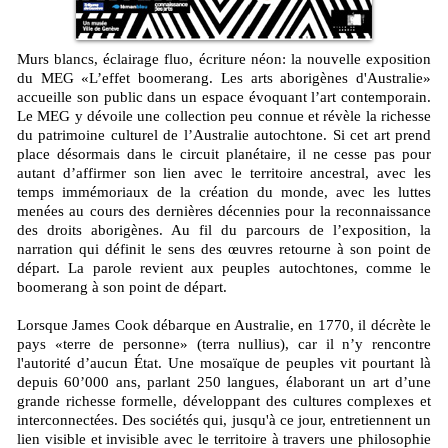
Murs blancs, éclairage fluo, écriture néon: la nouvelle exposition
du MEG «L’effet boomerang. Les arts aborigènes d'Australie»
accueille son public dans un espace évoquant l’art contemporain.
Le MEG y dévoile une collection peu connue et révèle la richesse
du patrimoine culturel de l’Australie autochtone. Si cet art prend
place désormais dans le circuit planétaire, il ne cesse pas pour
autant d’affirmer son lien avec le territoire ancestral, avec les
temps immémoriaux de la création du monde, avec les luttes
menées au cours des dernières décennies pour la reconnaissance
des droits aborigènes. Au fil du parcours de l’exposition, la
narration qui définit le sens des œuvres retourne à son point de
départ. La parole revient aux peuples autochtones, comme le
boomerang à son point de départ.
Lorsque James Cook débarque en Australie, en 1770, il décrète le
pays «terre de personne» (terra nullius), car il n’y rencontre
l'autorité d’aucun État. Une mosaïque de peuples vit pourtant là
depuis 60’000 ans, parlant 250 langues, élaborant un art d’une
grande richesse formelle, développant des cultures complexes et
interconnectées. Des sociétés qui, jusqu'à ce jour, entretiennent un
lien visible et invisible avec le territoire à travers une philosophie