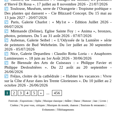
d’Hervé Di Rosa ». 17 juillet au 8 novembre 2026
- 21/07/2026
Toulouse, Muséum, serre de l’Orangerie : Tropisme poétique «
Des plantes qui dansent » - Cie Blizzard Concept. Du 15 mai au
13 juin 2027
- 20/07/2026
Paris, Galerie Charlot : « My1st » - Edition Juillet 2026
-
09/07/2026
Mirmande (Drôme), Eglise Sainte Foy : « Anima », bronzes,
photos, peintures. Du 5 au 31 août 2026
- 07/07/2026
Aubenas, Galerie Seibel : « L’Odyssée de la Lumière » série
de peintures de Bud Wehrheim. Du 1er juillet au 30 septembre
2026
- 05/07/2026
Nice, Galerie Depardieu : Claudio Rotta Loria - « Anaphores
Lumineuses ». 18 juin au 1er Août 2026
- 30/06/2026
8e Biennale des Arts de Cuiseaux : « Philippe Favier et
Philippe Desloubières ». Du 22 août au 20 septembre
-
26/06/2026
Fréjus, cloitre de la cathédrale : « Habiter les vacances : Vivre
sur la Côte d'Azur dans les Trente Glorieuses ». Du 10 juillet au 2
octobre 2026
- 26/06/2026
1
2
3
4
5
»
...
456
Festivals
|
Expositions
|
Opéra
|
Musique classique
|
théâtre
|
Danse
|
Humour
|
Jazz
|
Livres
|
Cinéma
|
Vu pour vous, critiques
|
Musiques du monde, chanson
|
Tourisme & restaurants
|
Evénements
|
Téléchargements