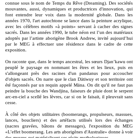
connue sous le nom de Temps du Rêve (Dreaming). Des sociétés
mouvantes, aussi, dynamiques et productrices d'innovation, qui
font entendre leur voix dans la modernité globale. Dans les
années 1970, l'art autochtone se lance dans la peinture acrylique,
avec les célèbres motifs «à points» servant à cacher des signes
sacrés. Dans les années 1990, le tube néon est l’un des matériaux
adoptés par l’artiste aborigène Brook Andrew, invité aujourd’hui
par le MEG à effectuer une résidence dans le cadre de cette
exposition.
On raconte que, dans le temps ancestral, les sœurs Djan’kawu ont
peuplé le paysage en nommant les êtres et les lieux, puis en
s'allongeant près des racines d'un pandanus pour accoucher
d'objets sacrés. On narre que le clan Dätiwuy et son territoire ont
été façonnés par un requin appelé Mäna. On dit qu'il ne faut pas
peindre la bouche des Wandjina, faiseurs de pluie dont le serpent
arc-en-ciel a scellé les lèvres, car si on le faisait, il pleuvrait sans
cesse.
À côté des objets utilitaires (boomerangs, propulseurs, massues,
lances, boucliers) et des artéfacts utilisés lors des échanges
(nacres gravées, bâtons de messages), l'exposition du MEG
«L’effet boomerang. Les arts aborigènes d'Australie» donne à voir
des œuvres qui matérialisent ces récits mythologiques.