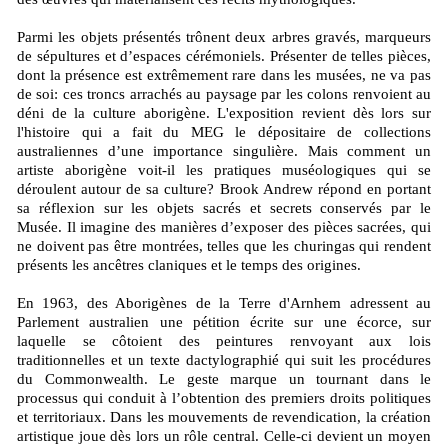
Parmi les objets présentés trônent deux arbres gravés, marqueurs
de sépultures et d’espaces cérémoniels. Présenter de telles pièces,
dont la présence est extrêmement rare dans les musées, ne va pas
de soi: ces troncs arrachés au paysage par les colons renvoient au
déni de la culture aborigène. L'exposition revient dès lors sur
l'histoire qui a fait du MEG le dépositaire de collections
australiennes d’une importance singulière. Mais comment un
artiste aborigène voit-il les pratiques muséologiques qui se
déroulent autour de sa culture? Brook Andrew répond en portant
sa réflexion sur les objets sacrés et secrets conservés par le
Musée. Il imagine des manières d’exposer des pièces sacrées, qui
ne doivent pas être montrées, telles que les churingas qui rendent
présents les ancêtres claniques et le temps des origines.
En 1963, des Aborigènes de la Terre d'Arnhem adressent au
Parlement australien une pétition écrite sur une écorce, sur
laquelle se côtoient des peintures renvoyant aux lois
traditionnelles et un texte dactylographié qui suit les procédures
du Commonwealth. Le geste marque un tournant dans le
processus qui conduit à l’obtention des premiers droits politiques
et territoriaux. Dans les mouvements de revendication, la création
artistique joue dès lors un rôle central. Celle-ci devient un moyen