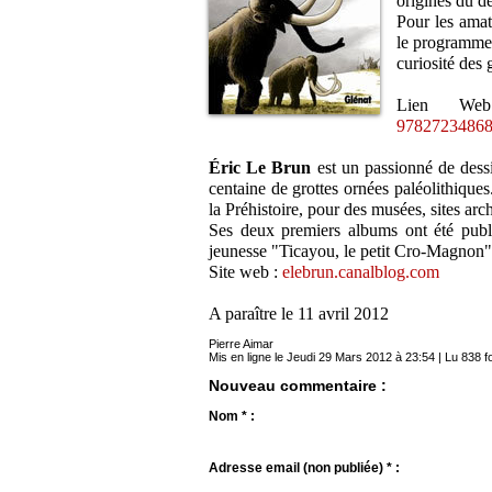
origines du de
Pour les amat
le programme 
curiosité des 
Lien W
97827234868
Éric Le Brun
est un passionné de dessin
centaine de grottes ornées paléolithiques.
la Préhistoire, pour des musées, sites arc
Ses deux premiers albums ont été publi
jeunesse "Ticayou, le petit Cro-Magnon",
Site web :
elebrun.canalblog.com
A paraître le 11 avril 2012
Pierre Aimar
Mis en ligne le Jeudi 29 Mars 2012 à 23:54 | Lu 838 f
Nouveau commentaire :
Nom * :
Adresse email (non publiée) * :