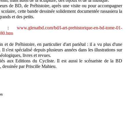
ssin, mais aussi de la sculpture, des bijoux et de la musique.
eurs de BD, de Préhistoire, après une visite ou pour accompagner
scolaire, cette bande dessinée solidement documentée rassasiera la
grands et des petits.
eb :
www.glenatbd.com/bd/l-art-prehistorique-en-bd-tome-01-
80.htm
 et de Préhistoire, en particulier d'art pariétal : il a vu plus d'une
 Il s'est spécialisé depuis plusieurs années dans les illustrations sur
héologiques, livres et revues.
és aux Editions du Cycliste. Il est aussi le scénariste de la BD
 dessinée par Priscille Mahieu.
ois