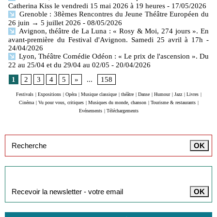
Catherina Kiss le vendredi 15 mai 2026 à 19 heures
- 17/05/2026
Grenoble : 38èmes Rencontres du Jeune Théâtre Européen du
26 juin → 5 juillet 2026
- 08/05/2026
Avignon, théâtre de La Luna : « Rosy & Moi, 274 jours ». En
avant-première du Festival d'Avignon. Samedi 25 avril à 17h
-
24/04/2026
Lyon, Théâtre Comédie Odéon : « Le prix de l'ascension ». Du
22 au 25/04 et du 29/04 au 02/05
- 20/04/2026
1
2
3
4
5
»
...
158
Festivals
|
Expositions
|
Opéra
|
Musique classique
|
théâtre
|
Danse
|
Humour
|
Jazz
|
Livres
|
Cinéma
|
Vu pour vous, critiques
|
Musiques du monde, chanson
|
Tourisme & restaurants
|
Evénements
|
Téléchargements
Inscription à la newsletter