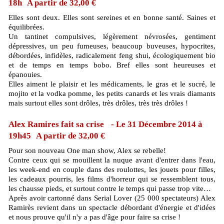
18h A partir de 32,00 €
Elles sont deux. Elles sont sereines et en bonne santé. Saines et
équilibrées.
Un tantinet compulsives, légèrement névrosées, gentiment
dépressives, un peu fumeuses, beaucoup buveuses, hypocrites,
débordées, infidèles, radicalement feng shui, écologiquement bio
et de temps en temps bobo. Bref elles sont heureuses et
épanouies.
Elles aiment le plaisir et les médicaments, le gras et le sucré, le
mojito et la vodka pomme, les petits canards et les vrais diamants
mais surtout elles sont drôles, très drôles, très très drôles !
Alex Ramires fait sa crise - Le 31 Décembre 2014 à
19h45 A partir de 32,00 €
Pour son nouveau One man show, Alex se rebelle!
Contre ceux qui se mouillent la nuque avant d'entrer dans l'eau,
les week-end en couple dans des roulottes, les jouets pour filles,
les cadeaux pourris, les films d'horreur qui se ressemblent tous,
les chausse pieds, et surtout contre le temps qui passe trop vite…
Après avoir cartonné dans Serial Lover (25 000 spectateurs) Alex
Ramirès revient dans un spectacle débordant d'énergie et d'idées
et nous prouve qu'il n'y a pas d'âge pour faire sa crise !