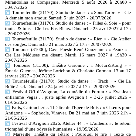
Mirandolina et Compagnie. Mercredi 5 août 2026 à 20h00
-
30/07/2026
Tournefeuille (31170), Studio de danse : « Sous l'arbre » - Cie
A demain mon amour. Samedi 5 juin 2027
- 20/07/2026
Tournefeuille (31170), Studio de danse : « Filles & Soie » pour
toutes & tous - Cie Les Bas-Bleus. Dimanche 25 avril 2027 à 17h
- 20/07/2026
Tournefeuille (31170), Studio de danse : « Rien » - Cie Atelier
des songes. Dimanche 21 mars 2027 à 17h
- 20/07/2026
Toulouse (31000), Cave Poésie René-Gouzenne : « Peaux » -
Cie Les Méduses me disent. Mardi 16 mars 2027 à 19h30
-
20/07/2026
Toulouse (31300), Théâtre Garonne : « MoJurZiKong » -
Émeric Guémas, Jérôme Lorichon & Charlotte Corman. 13 au 17
janvier 2027
- 20/07/2026
Tournefeuille (31170), Studio de danse : « Track » - Cie La
Boîte à sel. Dimanche 24 janvier 2027 à 17h
- 20/07/2026
Festival Off d’Avignon, La comédie du Forum : « Eva Jean
enflamme Vegas ... juste après Avignon ! » 3-25 juillet 2026
-
01/06/2026
Paris, Cartoucherie, Théâtre de l'Épée de Bois : « Chœurs pour
Antigone » - Sophocle, Vinaver. Du 21 mai au 7 juin 2026 21h
-
21/05/2026
Festival d’Avignon 2026, Atelier 44 : « L’ailleurs », le retour
triomphal d’une odyssée humaniste
- 19/05/2026
Marseille, Théâtre du Têtard : Pourquoi le rire ? Texte de