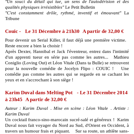
"Un souci du détail qui tue, un sens de l'autodérision et des
qualités physiques irrésistibles"
Le Petit Bulletin
"C'est constamment drôle, rythmé, inventif et émouvant"
La
Tribune
Couic - Le 31 Décembre à 21h30 A partir de 32,00 €
Pour devenir un Serial Killer, il faut déjà une première victime.
Reste encore a bien la choisir !
Après Dexter, Hannibal et Jack l'éventreur, entrez dans l'intimité
d'un apprenti tueur en série pas comme les autres... Mathieu
Coniglio (Loving Out) et Léon Vitale (Dans ta Bulle) se retrouvent
pour la nouvelle comédie de Jocelyn Flipo : COUIC ! Une
comédie pas comme les autres qui se regarde en se cachant les
yeux et en s'accrochant à son siège !
Karim Duval dans Melting Pot - Le 31 Décembre 2014
à 23h45 A partir de 32,00 €
Auteur : Karim Duval . Mise en scène : Léon Vitale . Artiste :
Karim Duval
Un cocktail franco-sino-marocain sucré-salé et généreux ! Karim
Duval nous fait voyager du Nord au Sud, d'Orient en Occident, à
travers un humour frais et piquant. Sur sa route, un athlète sans-