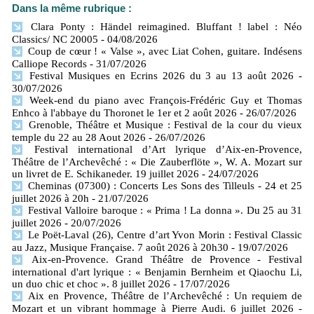
Dans la même rubrique :
Clara Ponty : Händel reimagined. Bluffant ! label : Néo
Classics/ NC 20005
- 04/08/2026
Coup de cœur ! « Valse », avec Liat Cohen, guitare. Indésens
Calliope Records
- 31/07/2026
Festival Musiques en Ecrins 2026 du 3 au 13 août 2026
-
30/07/2026
Week-end du piano avec François-Frédéric Guy et Thomas
Enhco à l'abbaye du Thoronet le 1er et 2 août 2026
- 26/07/2026
Grenoble, Théâtre et Musique : Festival de la cour du vieux
temple du 22 au 28 Aout 2026
- 26/07/2026
Festival international d’Art lyrique d’Aix-en-Provence,
Théâtre de l’Archevêché : « Die Zauberflöte », W. A. Mozart sur
un livret de E. Schikaneder. 19 juillet 2026
- 24/07/2026
Cheminas (07300) : Concerts Les Sons des Tilleuls - 24 et 25
juillet 2026 à 20h
- 21/07/2026
Festival Valloire baroque : « Prima ! La donna ». Du 25 au 31
juillet 2026
- 20/07/2026
Le Poët-Laval (26), Centre d’art Yvon Morin : Festival Classic
au Jazz, Musique Française. 7 août 2026 à 20h30
- 19/07/2026
Aix-en-Provence. Grand Théâtre de Provence - Festival
international d'art lyrique : « Benjamin Bernheim et Qiaochu Li,
un duo chic et choc ». 8 juillet 2026
- 17/07/2026
Aix en Provence, Théâtre de l’Archevêché : Un requiem de
Mozart et un vibrant hommage à Pierre Audi. 6 juillet 2026
-