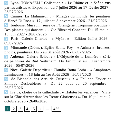
Lyon, TOMASELLI Collection : « Le Rhône et la Saône vus
par les artistes ». Exposition du 7 juillet 2026 au 17 février 2027
-
23/07/2026
Cannes, La Malmaison : « Mirages du monde, les peintures
d’Hervé Di Rosa ». 17 juillet au 8 novembre 2026
- 21/07/2026
Toulouse, Muséum, serre de l’Orangerie : Tropisme poétique «
Des plantes qui dansent » - Cie Blizzard Concept. Du 15 mai au
13 juin 2027
- 20/07/2026
Paris, Galerie Charlot : « My1st » - Edition Juillet 2026
-
09/07/2026
Mirmande (Drôme), Eglise Sainte Foy : « Anima », bronzes,
photos, peintures. Du 5 au 31 août 2026
- 07/07/2026
Aubenas, Galerie Seibel : « L’Odyssée de la Lumière » série
de peintures de Bud Wehrheim. Du 1er juillet au 30 septembre
2026
- 05/07/2026
Nice, Galerie Depardieu : Claudio Rotta Loria - « Anaphores
Lumineuses ». 18 juin au 1er Août 2026
- 30/06/2026
8e Biennale des Arts de Cuiseaux : « Philippe Favier et
Philippe Desloubières ». Du 22 août au 20 septembre
-
26/06/2026
Fréjus, cloitre de la cathédrale : « Habiter les vacances : Vivre
sur la Côte d'Azur dans les Trente Glorieuses ». Du 10 juillet au 2
octobre 2026
- 26/06/2026
1
2
3
4
5
»
...
456