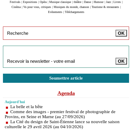
Festivals
|
Expositions
|
Opéra
|
Musique classique
|
théâtre
|
Danse
|
Humour
|
Jazz
|
Livres
|
Cinéma
|
Vu pour vous, critiques
|
Musiques du monde, chanson
|
Tourisme & restaurants
|
Evénements
|
Téléchargements
Inscription à la newsletter
Soumettre article
Agenda
Aujourd'hui
La belle et la bête
Comme des images - premier festival de photographie de
Provins, en Seine et Marne (au 27/09/2026)
La Cité du design de Saint-Étienne lance sa nouvelle saison
culturelle le 29 avril 2026 (au 04/10/2026)