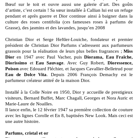
Bœuf sur le toit et ouvre aussi une galerie d’art. Des goûts
d’artiste, c’est certain ! Sa sœur installée à Callian lui est un refuge
pendant et après guerre et Dior continue ainsi à baigner dans la
culture des roses centifolia (ces fameuses roses à parfums de
Grasse), des jasmins et des lavandes, jusqu’en 2008
Christian Dior et Serge Heftler-Louiche, fondateur et premier
président de Christian Dior Parfums s’adressent aux parfumeurs
grassois pour la réalisation de leurs plus belles fragrances ;
Miss
Dior
en 1947 avec Paul Vacher, puis
Diorama, Eau Fraîche,
Diorissimo
et
Eau Sauvage
. Avec Guy Robert,
Dioressence,
Poison
avec Edouard Fléchier, et Jacques Cavallier-Belletrud pour
Eau de Dolce Vita
. Depuis 2006 François Demachy est le
parfumeur créateur attitré de la maison Dior.
Installé à la Colle Noire en 1950, Dior y accueille de prestigieux
visiteurs, Bernard Buffet, Marc Chagall, Georges et Nora Auric et
Marie-Laure de Noailles.
Il lance enfin, le 12 février 1947 sa première collection de couture
avec les lignes Corolle et En 8, baptisées New Look. Mais ceci est
une autre histoire.
Parfums, cristal et or