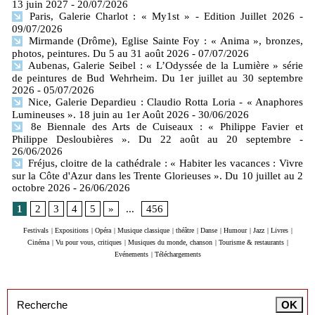
13 juin 2027
- 20/07/2026
Paris, Galerie Charlot : « My1st » - Edition Juillet 2026
-
09/07/2026
Mirmande (Drôme), Eglise Sainte Foy : « Anima », bronzes,
photos, peintures. Du 5 au 31 août 2026
- 07/07/2026
Aubenas, Galerie Seibel : « L’Odyssée de la Lumière » série
de peintures de Bud Wehrheim. Du 1er juillet au 30 septembre
2026
- 05/07/2026
Nice, Galerie Depardieu : Claudio Rotta Loria - « Anaphores
Lumineuses ». 18 juin au 1er Août 2026
- 30/06/2026
8e Biennale des Arts de Cuiseaux : « Philippe Favier et
Philippe Desloubières ». Du 22 août au 20 septembre
-
26/06/2026
Fréjus, cloitre de la cathédrale : « Habiter les vacances : Vivre
sur la Côte d'Azur dans les Trente Glorieuses ». Du 10 juillet au 2
octobre 2026
- 26/06/2026
1
2
3
4
5
»
...
456
Festivals
|
Expositions
|
Opéra
|
Musique classique
|
théâtre
|
Danse
|
Humour
|
Jazz
|
Livres
|
Cinéma
|
Vu pour vous, critiques
|
Musiques du monde, chanson
|
Tourisme & restaurants
|
Evénements
|
Téléchargements