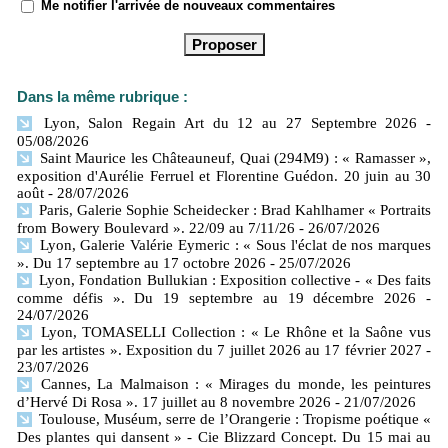
Me notifier l'arrivée de nouveaux commentaires
Dans la même rubrique :
Lyon, Salon Regain Art du 12 au 27 Septembre 2026
-
05/08/2026
Saint Maurice les Châteauneuf, Quai (294M9) : « Ramasser »,
exposition d'Aurélie Ferruel et Florentine Guédon. 20 juin au 30
août
- 28/07/2026
Paris, Galerie Sophie Scheidecker : Brad Kahlhamer « Portraits
from Bowery Boulevard ». 22/09 au 7/11/26
- 26/07/2026
Lyon, Galerie Valérie Eymeric : « Sous l'éclat de nos marques
». Du 17 septembre au 17 octobre 2026
- 25/07/2026
Lyon, Fondation Bullukian : Exposition collective - « Des faits
comme défis ». Du 19 septembre au 19 décembre 2026
-
24/07/2026
Lyon, TOMASELLI Collection : « Le Rhône et la Saône vus
par les artistes ». Exposition du 7 juillet 2026 au 17 février 2027
-
23/07/2026
Cannes, La Malmaison : « Mirages du monde, les peintures
d’Hervé Di Rosa ». 17 juillet au 8 novembre 2026
- 21/07/2026
Toulouse, Muséum, serre de l’Orangerie : Tropisme poétique «
Des plantes qui dansent » - Cie Blizzard Concept. Du 15 mai au