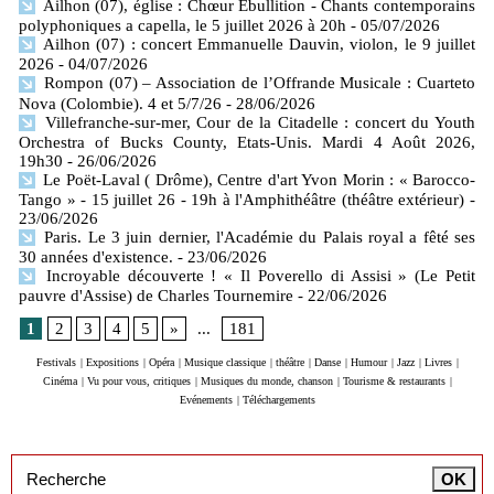
Ailhon (07), église : Chœur Ébullition - Chants contemporains
polyphoniques a capella, le 5 juillet 2026 à 20h
- 05/07/2026
Ailhon (07) : concert Emmanuelle Dauvin, violon, le 9 juillet
2026
- 04/07/2026
Rompon (07) – Association de l’Offrande Musicale : Cuarteto
Nova (Colombie). 4 et 5/7/26
- 28/06/2026
Villefranche-sur-mer, Cour de la Citadelle : concert du Youth
Orchestra of Bucks County, Etats-Unis. Mardi 4 Août 2026,
19h30
- 26/06/2026
Le Poët-Laval ( Drôme), Centre d'art Yvon Morin : « Barocco-
Tango » - 15 juillet 26 - 19h à l'Amphithéâtre (théâtre extérieur)
-
23/06/2026
Paris. Le 3 juin dernier, l'Académie du Palais royal a fêté ses
30 années d'existence.
- 23/06/2026
Incroyable découverte ! « Il Poverello di Assisi » (Le Petit
pauvre d'Assise) de Charles Tournemire
- 22/06/2026
1
2
3
4
5
»
...
181
Festivals
|
Expositions
|
Opéra
|
Musique classique
|
théâtre
|
Danse
|
Humour
|
Jazz
|
Livres
|
Cinéma
|
Vu pour vous, critiques
|
Musiques du monde, chanson
|
Tourisme & restaurants
|
Evénements
|
Téléchargements