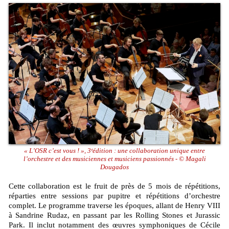
« L’OSR c’est vous ! », 3ᵉédition : une collaboration unique entre
l’orchestre et des musiciennes et musiciens passionnés - © Magali
Dougados
Cette collaboration est le fruit de près de 5 mois de répétitions,
réparties entre sessions par pupitre et répétitions d’orchestre
complet. Le programme traverse les époques, allant de Henry VIII
à Sandrine Rudaz, en passant par les Rolling Stones et Jurassic
Park. Il inclut notamment des œuvres symphoniques de Cécile