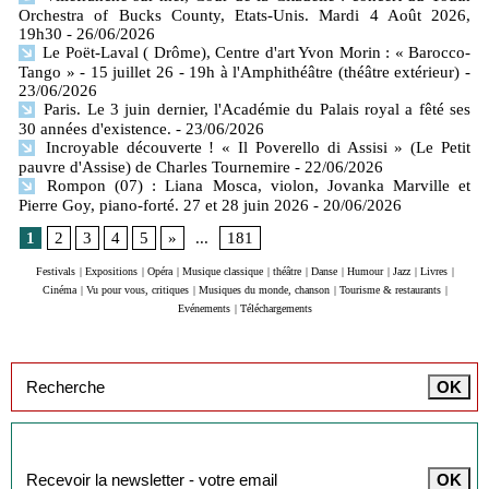
Orchestra of Bucks County, Etats-Unis. Mardi 4 Août 2026,
19h30
- 26/06/2026
Le Poët-Laval ( Drôme), Centre d'art Yvon Morin : « Barocco-
Tango » - 15 juillet 26 - 19h à l'Amphithéâtre (théâtre extérieur)
-
23/06/2026
Paris. Le 3 juin dernier, l'Académie du Palais royal a fêté ses
30 années d'existence.
- 23/06/2026
Incroyable découverte ! « Il Poverello di Assisi » (Le Petit
pauvre d'Assise) de Charles Tournemire
- 22/06/2026
Rompon (07) : Liana Mosca, violon, Jovanka Marville et
Pierre Goy, piano-forté. 27 et 28 juin 2026
- 20/06/2026
1
2
3
4
5
»
...
181
Festivals
|
Expositions
|
Opéra
|
Musique classique
|
théâtre
|
Danse
|
Humour
|
Jazz
|
Livres
|
Cinéma
|
Vu pour vous, critiques
|
Musiques du monde, chanson
|
Tourisme & restaurants
|
Evénements
|
Téléchargements
Inscription à la newsletter