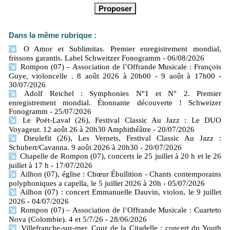
Dans la même rubrique :
O Amor et Sublimitas. Premier enregistrement mondial,
frissons garantis. Label Schweitzer Fonogramm
- 06/08/2026
Rompon (07) – Association de l’Offrande Musicale : François
Guye, violoncelle . 8 août 2026 à 20h00 - 9 août à 17h00
-
30/07/2026
Adolf Reichel : Symphonies N°1 et N° 2. Premier
enregistrement mondial. Étonnante découverte ! Schweizer
Fonogramm
- 25/07/2026
Le Poët-Laval (26), Festival Classic Au Jazz : Le DUO
Voyageur. 12 août 26 à 20h30 Amphithéâtre
- 20/07/2026
Dieulefit (26), Les Vernets, Festival Classic Au Jazz :
Schubert/Cavanna. 9 août 2026 à 20h30
- 20/07/2026
Chapelle de Rompon (07), concerts le 25 juillet à 20 h et le 26
juillet à 17 h
- 17/07/2026
Ailhon (07), église : Chœur Ébullition - Chants contemporains
polyphoniques a capella, le 5 juillet 2026 à 20h
- 05/07/2026
Ailhon (07) : concert Emmanuelle Dauvin, violon, le 9 juillet
2026
- 04/07/2026
Rompon (07) – Association de l’Offrande Musicale : Cuarteto
Nova (Colombie). 4 et 5/7/26
- 28/06/2026
Villefranche-sur-mer, Cour de la Citadelle : concert du Youth