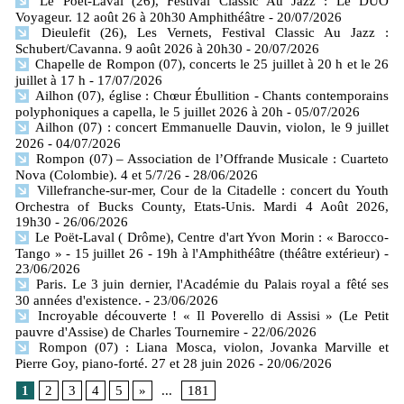
Le Poët-Laval (26), Festival Classic Au Jazz : Le DUO
Voyageur. 12 août 26 à 20h30 Amphithéâtre
- 20/07/2026
Dieulefit (26), Les Vernets, Festival Classic Au Jazz :
Schubert/Cavanna. 9 août 2026 à 20h30
- 20/07/2026
Chapelle de Rompon (07), concerts le 25 juillet à 20 h et le 26
juillet à 17 h
- 17/07/2026
Ailhon (07), église : Chœur Ébullition - Chants contemporains
polyphoniques a capella, le 5 juillet 2026 à 20h
- 05/07/2026
Ailhon (07) : concert Emmanuelle Dauvin, violon, le 9 juillet
2026
- 04/07/2026
Rompon (07) – Association de l’Offrande Musicale : Cuarteto
Nova (Colombie). 4 et 5/7/26
- 28/06/2026
Villefranche-sur-mer, Cour de la Citadelle : concert du Youth
Orchestra of Bucks County, Etats-Unis. Mardi 4 Août 2026,
19h30
- 26/06/2026
Le Poët-Laval ( Drôme), Centre d'art Yvon Morin : « Barocco-
Tango » - 15 juillet 26 - 19h à l'Amphithéâtre (théâtre extérieur)
-
23/06/2026
Paris. Le 3 juin dernier, l'Académie du Palais royal a fêté ses
30 années d'existence.
- 23/06/2026
Incroyable découverte ! « Il Poverello di Assisi » (Le Petit
pauvre d'Assise) de Charles Tournemire
- 22/06/2026
Rompon (07) : Liana Mosca, violon, Jovanka Marville et
Pierre Goy, piano-forté. 27 et 28 juin 2026
- 20/06/2026
1
2
3
4
5
»
...
181