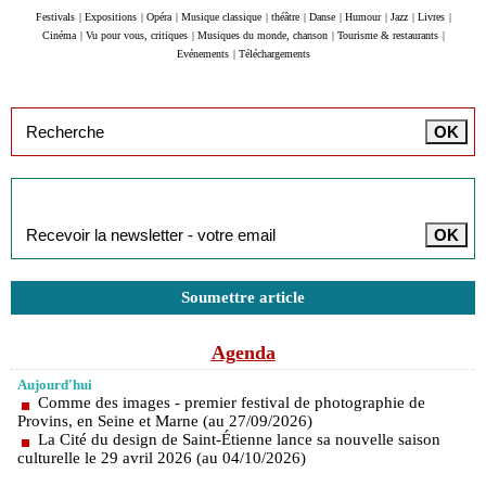
Festivals
|
Expositions
|
Opéra
|
Musique classique
|
théâtre
|
Danse
|
Humour
|
Jazz
|
Livres
|
Cinéma
|
Vu pour vous, critiques
|
Musiques du monde, chanson
|
Tourisme & restaurants
|
Evénements
|
Téléchargements
Inscription à la newsletter
Soumettre article
Agenda
Aujourd'hui
Comme des images - premier festival de photographie de
Provins, en Seine et Marne (au 27/09/2026)
La Cité du design de Saint-Étienne lance sa nouvelle saison
culturelle le 29 avril 2026 (au 04/10/2026)