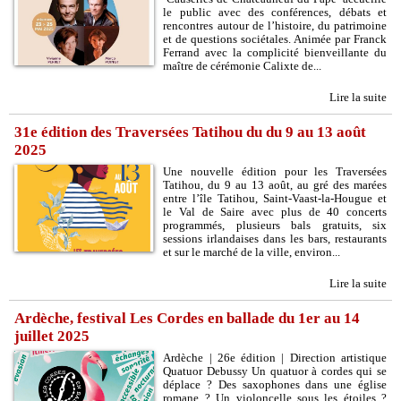
le public avec des conférences, débats et
rencontres autour de l’histoire, du patrimoine
et de questions sociétales. Animée par Franck
Ferrand avec la complicité bienveillante du
maître de cérémonie Calixte de...
Lire la suite
31e édition des Traversées Tatihou du du 9 au 13 août
2025
Une nouvelle édition pour les Traversées
Tatihou, du 9 au 13 août, au gré des marées
entre l’île Tatihou, Saint-Vaast-la-Hougue et
le Val de Saire avec plus de 40 concerts
programmés, plusieurs bals gratuits, six
sessions irlandaises dans les bars, restaurants
et sur le marché de la ville, environ...
Lire la suite
Ardèche, festival Les Cordes en ballade du 1er au 14
juillet 2025
Ardèche | 26e édition | Direction artistique
Quatuor Debussy Un quatuor à cordes qui se
déplace ? Des saxophones dans une église
romane ? Un violoncelle sous les étoiles ?