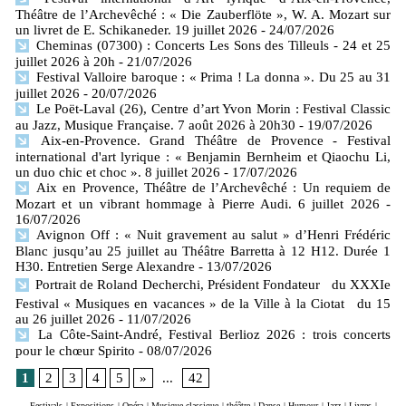
Théâtre de l’Archevêché : « Die Zauberflöte », W. A. Mozart sur
un livret de E. Schikaneder. 19 juillet 2026
- 24/07/2026
Cheminas (07300) : Concerts Les Sons des Tilleuls - 24 et 25
juillet 2026 à 20h
- 21/07/2026
Festival Valloire baroque : « Prima ! La donna ». Du 25 au 31
juillet 2026
- 20/07/2026
Le Poët-Laval (26), Centre d’art Yvon Morin : Festival Classic
au Jazz, Musique Française. 7 août 2026 à 20h30
- 19/07/2026
Aix-en-Provence. Grand Théâtre de Provence - Festival
international d'art lyrique : « Benjamin Bernheim et Qiaochu Li,
un duo chic et choc ». 8 juillet 2026
- 17/07/2026
Aix en Provence, Théâtre de l’Archevêché : Un requiem de
Mozart et un vibrant hommage à Pierre Audi. 6 juillet 2026
-
16/07/2026
Avignon Off : « Nuit gravement au salut » d’Henri Frédéric
Blanc jusqu’au 25 juillet au Théâtre Barretta à 12 H12. Durée 1
H30. Entretien Serge Alexandre
- 13/07/2026
Portrait de Roland Decherchi, Président Fondateur du XXXIe
Festival « Musiques en vacances » de la Ville à la Ciotat du 15
au 26 juillet 2026
- 11/07/2026
La Côte-Saint-André, Festival Berlioz 2026 : trois concerts
pour le chœur Spirito
- 08/07/2026
1
2
3
4
5
»
...
42
Festivals
|
Expositions
|
Opéra
|
Musique classique
|
théâtre
|
Danse
|
Humour
|
Jazz
|
Livres
|