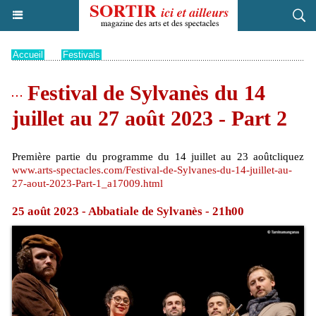
Accueil
>
Festivals
Festival de Sylvanès du 14
juillet au 27 août 2023 - Part 2
Première partie du programme du 14 juillet au 23 aoûtcliquez
www.arts-spectacles.com/Festival-de-Sylvanes-du-14-juillet-au-
27-aout-2023-Part-1_a17009.html
25 août 2023 - Abbatiale de Sylvanès - 21h00