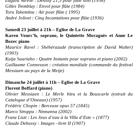
Edgard Varèse : Density 21,5 pour flûte solo (1936)
Gilles Tremblay : Envol pour flûte (1984)
Toru Takemitsu : Air pour flûte ( 1995)
André Jolivet : Cinq Incantations pour flûte (1936)
Samedi 23 juillet à 21h – Eglise de La Grave
Karen Vourc’h, soprano, le Quintette Moraguès et Anne Le
Bozec piano
Maurice Ravel : Shéhérazade (transcription de David Walter)
(1903)
Kaija Saariaho : Quatre Instants pour soprano et piano (2002)
Guillaume Connesson : création mondiale (commande du festival
Messiaen au pays de la Meije)
Dimanche 24 juillet à 11h – Eglise de La Grave
Florent Boffard (piano)
Olivier Messiaen : Le Merle bleu et la Bouscarle (extrait du
Catalogue d’Oiseaux) (1957)
Frédéric Chopin : Berceuse opus 57 (1845)
Marco Stroppa : Ninnanna (2002)
Franz Liszt : Les Jeux d’eau à la Villa d’Este » (1877)
Claude Debussy : Images –livre II (1907)