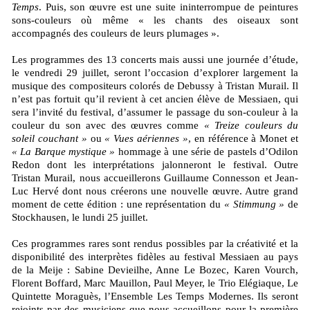
Temps
. Puis, son œuvre est une suite ininterrompue de peintures
sons-couleurs où même « les chants des oiseaux sont
accompagnés des couleurs de leurs plumages ».
Les programmes des 13 concerts mais aussi une journée d’étude,
le vendredi 29 juillet, seront l’occasion d’explorer largement la
musique des compositeurs colorés de Debussy à Tristan Murail. Il
n’est pas fortuit qu’il revient à cet ancien élève de Messiaen, qui
sera l’invité du festival, d’assumer le passage du son-couleur à la
couleur du son avec des œuvres comme
« Treize couleurs du
soleil couchant »
ou
« Vues aériennes »
, en référence à Monet et
« La Barque mystique »
hommage à une série de pastels d’Odilon
Redon dont les interprétations jalonneront le festival. Outre
Tristan Murail, nous accueillerons Guillaume Connesson et Jean-
Luc Hervé dont nous créerons une nouvelle œuvre. Autre grand
moment de cette édition : une représentation du
« Stimmung »
de
Stockhausen, le lundi 25 juillet.
Ces programmes rares sont rendus possibles par la créativité et la
disponibilité des interprètes fidèles au festival Messiaen au pays
de la Meije : Sabine Devieilhe, Anne Le Bozec, Karen Vourch,
Florent Boffard, Marc Mauillon, Paul Meyer, le Trio Elégiaque, Le
Quintette Moraguès, l’Ensemble Les Temps Modernes. Ils seront
rejoints par des musiciens que nous accueillons pour la première