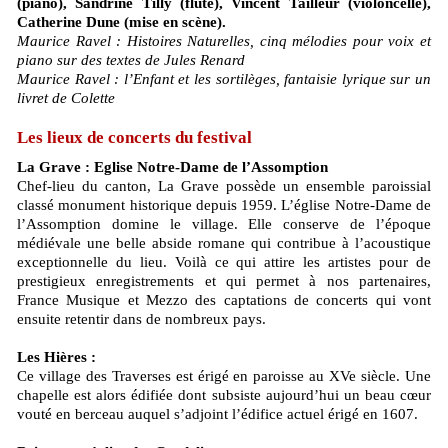
(piano), Sandrine Tilly (flûte), Vincent Tailleur (violoncelle),
Catherine Dune (mise en scène).
Maurice Ravel : Histoires Naturelles, cinq mélodies pour voix et
piano sur des textes de Jules Renard
Maurice Ravel : l’Enfant et les sortilèges, fantaisie lyrique sur un
livret de Colette
Les lieux de concerts du festival
La Grave : Eglise Notre-Dame de l’Assomption
Chef-lieu du canton, La Grave possède un ensemble paroissial
classé monument historique depuis 1959. L’église Notre-Dame de
l’Assomption domine le village. Elle conserve de l’époque
médiévale une belle abside romane qui contribue à l’acoustique
exceptionnelle du lieu. Voilà ce qui attire les artistes pour de
prestigieux enregistrements et qui permet à nos partenaires,
France Musique et Mezzo des captations de concerts qui vont
ensuite retentir dans de nombreux pays.
Les Hières :
Ce village des Traverses est érigé en paroisse au XVe siècle. Une
chapelle est alors édifiée dont subsiste aujourd’hui un beau cœur
vouté en berceau auquel s’adjoint l’édifice actuel érigé en 1607.