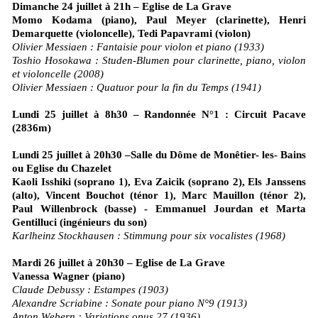
Dimanche 24 juillet à 21h – Eglise de La Grave
Momo Kodama (piano), Paul Meyer (clarinette), Henri
Demarquette (violoncelle), Tedi Papavrami (violon)
Olivier Messiaen : Fantaisie pour violon et piano (1933)
Toshio Hosokawa : Studen-Blumen pour clarinette, piano, violon
et violoncelle (2008)
Olivier Messiaen : Quatuor pour la fin du Temps (1941)
Lundi 25 juillet à 8h30 – Randonnée N°1 : Circuit Pacave
(2836m)
Lundi 25 juillet à 20h30 –Salle du Dôme de Monêtier- les- Bains
ou Eglise du Chazelet
Kaoli Isshiki (soprano 1), Eva Zaicik (soprano 2), Els Janssens
(alto), Vincent Bouchot (ténor 1), Marc Mauillon (ténor 2),
Paul Willenbrock (basse) - Emmanuel Jourdan et Marta
Gentilluci (ingénieurs du son)
Karlheinz Stockhausen : Stimmung pour six vocalistes (1968)
Mardi 26 juillet à 20h30 – Eglise de La Grave
Vanessa Wagner (piano)
Claude Debussy : Estampes (1903)
Alexandre Scriabine : Sonate pour piano N°9 (1913)
Anton Webern : Variations opus 27 (1936)