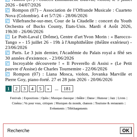
2026
- 04/07/2026
Rompon (07) – Association de l’Offrande Musicale : Cuarteto
Nova (Colombie). 4 et 5/7/26
- 28/06/2026
Villefranche-sur-mer, Cour de la Citadelle : concert du Youth
Orchestra of Bucks County, Etats-Unis. Mardi 4 Août 2026,
19h30
- 26/06/2026
Le Poët-Laval ( Drôme), Centre d'art Yvon Morin : « Barocco-
Tango » - 15 juillet 26 - 19h à l'Amphithéâtre (théâtre extérieur)
-
23/06/2026
Paris. Le 3 juin dernier, l'Académie du Palais royal a fêté ses
30 années d'existence.
- 23/06/2026
Incroyable découverte ! « Il Poverello di Assisi » (Le Petit
pauvre d'Assise) de Charles Tournemire
- 22/06/2026
Rompon (07) : Liana Mosca, violon, Jovanka Marville et
Pierre Goy, piano-forté. 27 et 28 juin 2026
- 20/06/2026
1
2
3
4
5
»
...
181
Festivals
|
Expositions
|
Opéra
|
Musique classique
|
théâtre
|
Danse
|
Humour
|
Jazz
|
Livres
|
Cinéma
|
Vu pour vous, critiques
|
Musiques du monde, chanson
|
Tourisme & restaurants
|
Evénements
|
Téléchargements