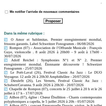
Me notifier l'arrivée de nouveaux commentaires
Dans la même rubrique :
O Amor et Sublimitas. Premier enregistrement mondial,
frissons garantis. Label Schweitzer Fonogramm
- 06/08/2026
Rompon (07) – Association de l’Offrande Musicale : François
Guye, violoncelle . 8 août 2026 à 20h00 - 9 août à 17h00
-
30/07/2026
Adolf Reichel : Symphonies N°1 et N° 2. Premier
enregistrement mondial. Étonnante découverte ! Schweizer
Fonogramm
- 25/07/2026
Le Poët-Laval (26), Festival Classic Au Jazz : Le DUO
Voyageur. 12 août 26 à 20h30 Amphithéâtre
- 20/07/2026
Dieulefit (26), Les Vernets, Festival Classic Au Jazz :
Schubert/Cavanna. 9 août 2026 à 20h30
- 20/07/2026
Chapelle de Rompon (07), concerts le 25 juillet à 20 h et le 26
juillet à 17 h
- 17/07/2026
Ailhon (07), église : Chœur Ébullition - Chants contemporains
polyphoniques a capella, le 5 juillet 2026 à 20h
- 05/07/2026
Ailhon (07) : concert Emmanuelle Dauvin, violon, le 9 juillet