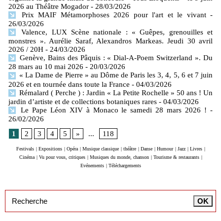
2026 au Théâtre Mogador
- 28/03/2026
Prix MAIF Métamorphoses 2026 pour l'art et le vivant
-
26/03/2026
Valence, LUX Scène nationale : « Guêpes, grenouilles et
monstres ». Aurélie Saraf, Alexandros Markeas. Jeudi 30 avril
2026 / 20H
- 24/03/2026
Genève, Bains des Pâquis : « Dial-A-Poem Switzerland ». Du
28 mars au 10 mai 2026
- 20/03/2026
« La Dame de Pierre » au Dôme de Paris les 3, 4, 5, 6 et 7 juin
2026 et en tournée dans toute la France
- 04/03/2026
Rémalard ( Perche ) : Jardin « La Petite Rochelle » 50 ans ! Un
jardin d’artiste et de collections botaniques rares
- 04/03/2026
Le Pape Léon XIV à Monaco le samedi 28 mars 2026 !
-
26/02/2026
1
2
3
4
5
»
...
118
Festivals
|
Expositions
|
Opéra
|
Musique classique
|
théâtre
|
Danse
|
Humour
|
Jazz
|
Livres
|
Cinéma
|
Vu pour vous, critiques
|
Musiques du monde, chanson
|
Tourisme & restaurants
|
Evénements
|
Téléchargements