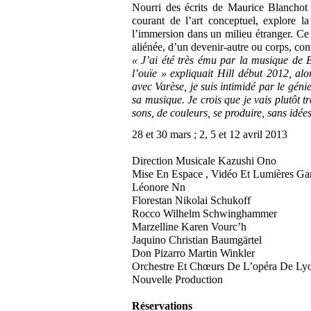
Nourri des écrits de Maurice Blanchot
courant de l’art conceptuel, explore la
l’immersion dans un milieu étranger. Ce q
aliénée, d’un devenir-autre ou corps, con
« J’ai été très ému par la musique de B
l’ouïe » expliquait Hill début 2012, al
avec Varèse, je suis intimidé par le génie
sa musique. Je crois que je vais plutôt tr
sons, de couleurs, se produire, sans idée
28 et 30 mars ; 2, 5 et 12 avril 2013
Direction Musicale Kazushi Ono
Mise En Espace , Vidéo Et Lumières Gar
Léonore Nn
Florestan Nikolai Schukoff
Rocco Wilhelm Schwinghammer
Marzelline Karen Vourc’h
Jaquino Christian Baumgärtel
Don Pizarro Martin Winkler
Orchestre Et Chœurs De L’opéra De Ly
Nouvelle Production
Réservations