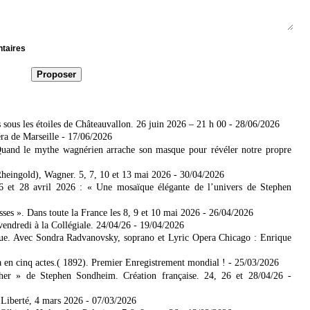
ntaires
sous les étoiles de Châteauvallon. 26 juin 2026 – 21 h 00
- 28/06/2026
ra de Marseille
- 17/06/2026
uand le mythe wagnérien arrache son masque pour révéler notre propre
heingold), Wagner. 5, 7, 10 et 13 mai 2026
- 30/04/2026
6 et 28 avril 2026 : « Une mosaïque élégante de l’univers de Stephen
s ». Dans toute la France les 8, 9 et 10 mai 2026
- 26/04/2026
endredi à la Collégiale. 24/04/26
- 19/04/2026
ique. Avec Sondra Radvanovsky, soprano et Lyric Opera Chicago : Enrique
en cinq actes.( 1892). Premier Enregistrement mondial !
- 25/03/2026
er » de Stephen Sondheim. Création française. 24, 26 et 28/04/26
-
 Liberté, 4 mars 2026
- 07/03/2026