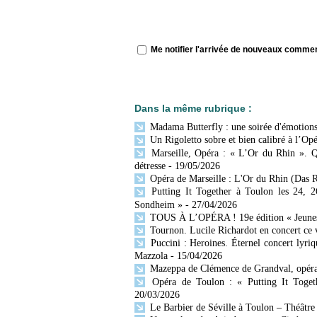
Me notifier l'arrivée de nouveaux comme
Dans la même rubrique :
Madama Butterfly : une soirée d'émotions 
Un Rigoletto sobre et bien calibré à l’Opé
Marseille, Opéra : « L’Or du Rhin ». Q
détresse
- 19/05/2026
Opéra de Marseille : L'Or du Rhin (Das R
Putting It Together à Toulon les 24, 2
Sondheim »
- 27/04/2026
TOUS À L’OPÉRA ! 19e édition « Jeunesse
Tournon. Lucile Richardot en concert ce v
Puccini : Heroines. Éternel concert lyr
Mazzola
- 15/04/2026
Mazeppa de Clémence de Grandval, opéra 
Opéra de Toulon : « Putting It Togeth
20/03/2026
Le Barbier de Séville à Toulon – Théâtre