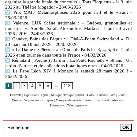
organise la grande finale du concours « Tous Éloquents » le 9 juin
2026 au Théâtre Mogador
- 28/03/2026
Prix MAIF Métamorphoses 2026 pour l'art et le vivant
-
26/03/2026
Valence, LUX Scène nationale : « Guêpes, grenouilles et
monstres ». Aurélie Saraf, Alexandros Markeas. Jeudi 30 avril
2026 / 20H
- 24/03/2026
Genève, Bains des Pâquis : « Dial-A-Poem Switzerland ». Du
28 mars au 10 mai 2026
- 20/03/2026
« La Dame de Pierre » au Dôme de Paris les 3, 4, 5, 6 et 7 juin
2026 et en tournée dans toute la France
- 04/03/2026
Rémalard ( Perche ) : Jardin « La Petite Rochelle » 50 ans ! Un
jardin d’artiste et de collections botaniques rares
- 04/03/2026
Le Pape Léon XIV à Monaco le samedi 28 mars 2026 !
-
26/02/2026
1
2
3
4
5
»
...
118
Festivals
|
Expositions
|
Opéra
|
Musique classique
|
théâtre
|
Danse
|
Humour
|
Jazz
|
Livres
|
Cinéma
|
Vu pour vous, critiques
|
Musiques du monde, chanson
|
Tourisme & restaurants
|
Evénements
|
Téléchargements