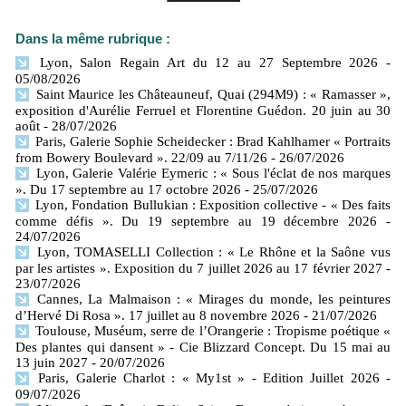
Dans la même rubrique :
Lyon, Salon Regain Art du 12 au 27 Septembre 2026
-
05/08/2026
Saint Maurice les Châteauneuf, Quai (294M9) : « Ramasser »,
exposition d'Aurélie Ferruel et Florentine Guédon. 20 juin au 30
août
- 28/07/2026
Paris, Galerie Sophie Scheidecker : Brad Kahlhamer « Portraits
from Bowery Boulevard ». 22/09 au 7/11/26
- 26/07/2026
Lyon, Galerie Valérie Eymeric : « Sous l'éclat de nos marques
». Du 17 septembre au 17 octobre 2026
- 25/07/2026
Lyon, Fondation Bullukian : Exposition collective - « Des faits
comme défis ». Du 19 septembre au 19 décembre 2026
-
24/07/2026
Lyon, TOMASELLI Collection : « Le Rhône et la Saône vus
par les artistes ». Exposition du 7 juillet 2026 au 17 février 2027
-
23/07/2026
Cannes, La Malmaison : « Mirages du monde, les peintures
d’Hervé Di Rosa ». 17 juillet au 8 novembre 2026
- 21/07/2026
Toulouse, Muséum, serre de l’Orangerie : Tropisme poétique «
Des plantes qui dansent » - Cie Blizzard Concept. Du 15 mai au
13 juin 2027
- 20/07/2026
Paris, Galerie Charlot : « My1st » - Edition Juillet 2026
-
09/07/2026