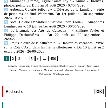
Mirmande (Drôme), Eglise Sainte Foy : « Anima », bronzes,
photos, peintures. Du 5 au 31 août 2026
- 07/07/2026
Aubenas, Galerie Seibel : « L’Odyssée de la Lumière » série
de peintures de Bud Wehrheim. Du 1er juillet au 30 septembre
2026
- 05/07/2026
Nice, Galerie Depardieu : Claudio Rotta Loria - « Anaphores
Lumineuses ». 18 juin au 1er Août 2026
- 30/06/2026
8e Biennale des Arts de Cuiseaux : « Philippe Favier et
Philippe Desloubières ». Du 22 août au 20 septembre
-
26/06/2026
Fréjus, cloitre de la cathédrale : « Habiter les vacances : Vivre
sur la Côte d'Azur dans les Trente Glorieuses ». Du 10 juillet au 2
octobre 2026
- 26/06/2026
1
2
3
4
5
»
...
456
Festivals
|
Expositions
|
Opéra
|
Musique classique
|
théâtre
|
Danse
|
Humour
|
Jazz
|
Livres
|
Cinéma
|
Vu pour vous, critiques
|
Musiques du monde, chanson
|
Tourisme & restaurants
|
Evénements
|
Téléchargements
Inscription à la newsletter