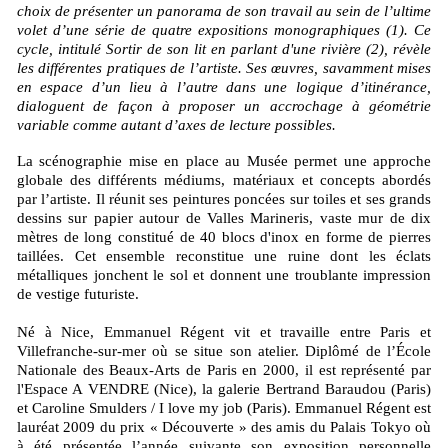
choix de présenter un panorama de son travail au sein de l’ultime
volet d’une série de quatre expositions monographiques (1). Ce
cycle, intitulé Sortir de son lit en parlant d'une rivière (2), révèle
les différentes pratiques de l’artiste. Ses œuvres, savamment mises
en espace d’un lieu à l’autre dans une logique d’itinérance,
dialoguent de façon à proposer un accrochage à géométrie
variable comme autant d’axes de lecture possibles.
La scénographie mise en place au Musée permet une approche
globale des différents médiums, matériaux et concepts abordés
par l’artiste. Il réunit ses peintures poncées sur toiles et ses grands
dessins sur papier autour de Valles Marineris, vaste mur de dix
mètres de long constitué de 40 blocs d'inox en forme de pierres
taillées. Cet ensemble reconstitue une ruine dont les éclats
métalliques jonchent le sol et donnent une troublante impression
de vestige futuriste.
Né à Nice, Emmanuel Régent vit et travaille entre Paris et
Villefranche-sur-mer où se situe son atelier. Diplômé de l’École
Nationale des Beaux-Arts de Paris en 2000, il est représenté par
l'Espace A VENDRE (Nice), la galerie Bertrand Baraudou (Paris)
et Caroline Smulders / I love my job (Paris). Emmanuel Régent est
lauréat 2009 du prix « Découverte » des amis du Palais Tokyo où
à été présentée l’année suivante son exposition personnelle