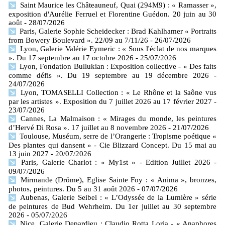
Saint Maurice les Châteauneuf, Quai (294M9) : « Ramasser »,
exposition d'Aurélie Ferruel et Florentine Guédon. 20 juin au 30
août
- 28/07/2026
Paris, Galerie Sophie Scheidecker : Brad Kahlhamer « Portraits
from Bowery Boulevard ». 22/09 au 7/11/26
- 26/07/2026
Lyon, Galerie Valérie Eymeric : « Sous l'éclat de nos marques
». Du 17 septembre au 17 octobre 2026
- 25/07/2026
Lyon, Fondation Bullukian : Exposition collective - « Des faits
comme défis ». Du 19 septembre au 19 décembre 2026
-
24/07/2026
Lyon, TOMASELLI Collection : « Le Rhône et la Saône vus
par les artistes ». Exposition du 7 juillet 2026 au 17 février 2027
-
23/07/2026
Cannes, La Malmaison : « Mirages du monde, les peintures
d’Hervé Di Rosa ». 17 juillet au 8 novembre 2026
- 21/07/2026
Toulouse, Muséum, serre de l’Orangerie : Tropisme poétique «
Des plantes qui dansent » - Cie Blizzard Concept. Du 15 mai au
13 juin 2027
- 20/07/2026
Paris, Galerie Charlot : « My1st » - Edition Juillet 2026
-
09/07/2026
Mirmande (Drôme), Eglise Sainte Foy : « Anima », bronzes,
photos, peintures. Du 5 au 31 août 2026
- 07/07/2026
Aubenas, Galerie Seibel : « L’Odyssée de la Lumière » série
de peintures de Bud Wehrheim. Du 1er juillet au 30 septembre
2026
- 05/07/2026
Nice, Galerie Depardieu : Claudio Rotta Loria - « Anaphores