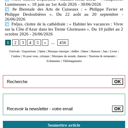
Lumineuses ». 18 juin au 1er Août 2026
- 30/06/2026
8e Biennale des Arts de Cuiseaux : « Philippe Favier et
Philippe Desloubières ». Du 22 août au 20 septembre
-
26/06/2026
Fréjus, cloitre de la cathédrale : « Habiter les vacances : Vivre
sur la Côte d'Azur dans les Trente Glorieuses ». Du 10 juillet au 2
octobre 2026
- 26/06/2026
1
2
3
4
5
»
...
456
Festivals
|
Expositions
|
Opéra
|
Musique classique
|
théâtre
|
Danse
|
Humour
|
Jazz
|
Livres
|
Cinéma
|
Vu pour vous, critiques
|
Musiques du monde, chanson
|
Tourisme & restaurants
|
Evénements
|
Téléchargements
Inscription à la newsletter
Soumettre article