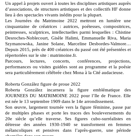
Un appel à projets ouvert à toutes les disciplines artistiques auprès
d’associations, de structures artistiques et des collectifs HF donne
lieu à des spectacles vivants inédits pour la plupart.
Les Journées du Matrimoine 2022 mettront en lumière une
cinquantaine de créatrices : autrices, poétesses, compositrices,
peintresses, sculptrices, intellectuelles parmi lesquelles : Chistine
Desroches-Noblecourt, Gisèle Halimi, Emmanuelle Riva, Maria
Szymanowska, Janine Solane, Marceline Desbordes-Valmore…
Depuis 2015, près de 400 créatrices du passé ont été présentées et
répertoriées sur le site : matrimoine.fr.
Parcours, lectures, concerts, conférences, projections,
performances ou visites guidées sont au programme et la poésie
sera particulièrement célébrée chez Mona à la Cité audacieuse.
Roberta González figure de proue 2022
Roberta González incarnera la figure emblématique des
JOURNEES DU MATRIMOINE 2022 pour l’Ile de France. Elle
est née le 13 septembre 1909 dans le 14e arrondissement.
Son œuvre, largement tournée vers la figure féminine, passe par
de multiples phases et porte les traces des bouleversements du
20e siècle qu’elle traverse. Ses figures cubo-surréalistes en
détresse des années 1930-1940 se transforment en femmes
mélancoliques et pensives dans l’après-guerre, une période