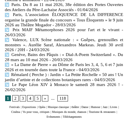
Paris. Du 8 au 11 mai 2026, 38e édition des Portes Ouvertes
des Ateliers du Père-Lachaise Associés
- 01/04/2026
Paris, L’association ÉLOQUENCE DE LA DIFFERENCE
organise la grande finale du concours « Tous Éloquents » le 9 juin
2026 au Théâtre Mogador
- 28/03/2026
Prix MAIF Métamorphoses 2026 pour l'art et le vivant
-
26/03/2026
Valence, LUX Scène nationale : « Guêpes, grenouilles et
monstres ». Aurélie Saraf, Alexandros Markeas. Jeudi 30 avril
2026 / 20H
- 24/03/2026
Genève, Bains des Pâquis : « Dial-A-Poem Switzerland ». Du
28 mars au 10 mai 2026
- 20/03/2026
« La Dame de Pierre » au Dôme de Paris les 3, 4, 5, 6 et 7 juin
2026 et en tournée dans toute la France
- 04/03/2026
Rémalard ( Perche ) : Jardin « La Petite Rochelle » 50 ans ! Un
jardin d’artiste et de collections botaniques rares
- 04/03/2026
Le Pape Léon XIV à Monaco le samedi 28 mars 2026 !
-
26/02/2026
1
2
3
4
5
»
...
118
Festivals
|
Expositions
|
Opéra
|
Musique classique
|
théâtre
|
Danse
|
Humour
|
Jazz
|
Livres
|
Cinéma
|
Vu pour vous, critiques
|
Musiques du monde, chanson
|
Tourisme & restaurants
|
Evénements
|
Téléchargements