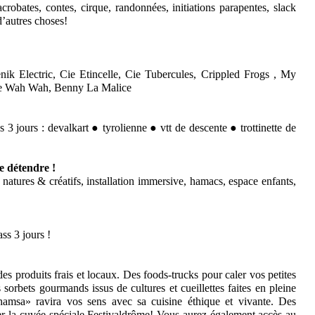
crobates, contes, cirque, randonnées, initiations parapentes, slack
d’autres choses!
ik Electric, Cie Etincelle, Cie Tubercules, Crippled Frogs , My
te Wah Wah, Benny La Malice
s 3 jours : devalkart ● tyrolienne ● vtt de descente ● trottinette de
se détendre !
 natures & créatifs, installation immersive, hamacs, espace enfants,
ss 3 jours !
es produits frais et locaux. Des foods-trucks pour caler vos petites
sorbets gourmands issus de cultures et cueillettes faites en pleine
hamsa» ravira vos sens avec sa cuisine éthique et vivante. Des
éer la cuvée spéciale Festivaldrôme! Vous aurez également accès au