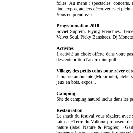
folies. Au menu : spectacles, concerts, a
line, expos, ateliers découvertes et plein 
Vous en prendrez ?
Programmation 2018
Soviet Suprem, Flying Frenchies, Temen
Velvet Soul, Picky Banshees, Dj Monet
Activités
1 activité au choix offerte dans votre pas
descente ● tir a l'arc ● mini-golf
Village, des petits coins pour rêver et 
Librairie ambulante (Mokiroule), ateliers
jeux en bois, expos...
Camping
Site de camping naturel inclus dans les pa
Restauration
Le snack du festival vous régalera avec d
faims : «Terre du Vallon» proposera des 
nature (label Nature & Progrès). «Gai
brasseurs locaux se sont réunis pour cr