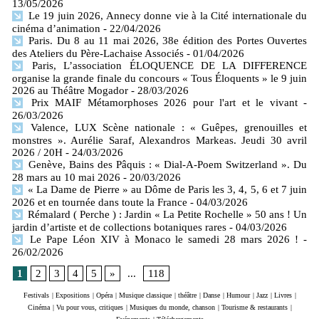
13/05/2026
Le 19 juin 2026, Annecy donne vie à la Cité internationale du
cinéma d’animation
- 22/04/2026
Paris. Du 8 au 11 mai 2026, 38e édition des Portes Ouvertes
des Ateliers du Père-Lachaise Associés
- 01/04/2026
Paris, L’association ÉLOQUENCE DE LA DIFFERENCE
organise la grande finale du concours « Tous Éloquents » le 9 juin
2026 au Théâtre Mogador
- 28/03/2026
Prix MAIF Métamorphoses 2026 pour l'art et le vivant
-
26/03/2026
Valence, LUX Scène nationale : « Guêpes, grenouilles et
monstres ». Aurélie Saraf, Alexandros Markeas. Jeudi 30 avril
2026 / 20H
- 24/03/2026
Genève, Bains des Pâquis : « Dial-A-Poem Switzerland ». Du
28 mars au 10 mai 2026
- 20/03/2026
« La Dame de Pierre » au Dôme de Paris les 3, 4, 5, 6 et 7 juin
2026 et en tournée dans toute la France
- 04/03/2026
Rémalard ( Perche ) : Jardin « La Petite Rochelle » 50 ans ! Un
jardin d’artiste et de collections botaniques rares
- 04/03/2026
Le Pape Léon XIV à Monaco le samedi 28 mars 2026 !
-
26/02/2026
1
2
3
4
5
»
...
118
Festivals
|
Expositions
|
Opéra
|
Musique classique
|
théâtre
|
Danse
|
Humour
|
Jazz
|
Livres
|
Cinéma
|
Vu pour vous, critiques
|
Musiques du monde, chanson
|
Tourisme & restaurants
|