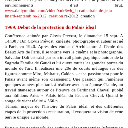
environnements d’art brut.
www.dailymotion.com/video/xuk6wh_la-cathedrale-de-jean-
linard-septemb re-2012_creation
re-2012_creation
1969, Début de la protection du Palais idéal
Conférence animée par Clovis Prévost, le dimanche 15 sept. A
14h30 / 16h Clovis Prévost, cinéaste, photographe et auteur est né
à Paris en 1940. Après des études d'Architecture à l'école des
Beaux Arts de Paris, il se tourne vers le cinéma et la photographie.
Salvador Dalì est saisi par son travail photographique autour de la
Sagrada Familia de Gaudi et lui ouvre toutes les grandes portes du
monde de l'art. Il réalisera une 20e de courts métrages sur des
figures comme Miro, Malraux, Calder… et se passionnera pour le
Palais avant même son classement. Une passion qui l’amènera
quelques années plus tard, à réaliser avec son épouse Claude, un
travail titanesque autour de l’œuvre de Ferdinand Cheval, publié
aux Editions Aries « Palais idéal du Facteur Cheval, Quand le
songe de vient réalité » 360 p.
Témoin majeur de l’histoire du Palais idéal, et des différentes
étapes de la protection / restauration, il évoquera sa vision de cette
œuvre unique au monde.