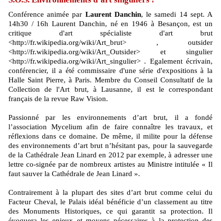
Conférence animée par
Laurent Danchin
, le samedi 14 sept. A
14h30 / 16h Laurent Danchin, né en 1946 à Besançon, est un
critique d'art spécialiste d'art brut
<http://fr.wikipedia.org/wiki/Art_brut> , outsider
<http://fr.wikipedia.org/wiki/Art_Outsider> et singulier
<http://fr.wikipedia.org/wiki/Art_singulier> . Egalement écrivain,
conférencier, il a été commissaire d'une série d'expositions à la
Halle Saint Pierre, à Paris. Membre du Conseil Consultatif de la
Collection de l'Art brut, à Lausanne, il est le correspondant
français de la revue Raw Vision.
Passionné par les environnements d’art brut, il a fondé
l’association Mycelium afin de faire connaître les travaux, et
réflexions dans ce domaine. De même, il milite pour la défense
des environnements d’art brut n’hésitant pas, pour la sauvegarde
de la Cathédrale Jean Linard en 2012 par exemple, à adresser une
lettre co-signée par de nombreux artistes au Ministre intitulée « Il
faut sauver la Cathédrale de Jean Linard ».
Contrairement à la plupart des sites d’art brut comme celui du
Facteur Cheval, le Palais idéal bénéficie d’un classement au titre
des Monuments Historiques, ce qui garantit sa protection. Il
évoquera les enjeux et moyens nécessaires à la protection des