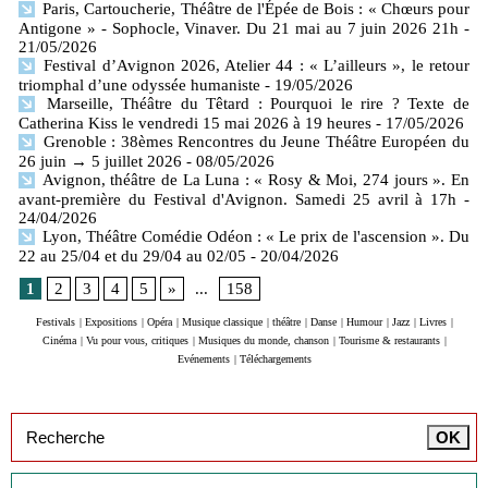
Paris, Cartoucherie, Théâtre de l'Épée de Bois : « Chœurs pour
Antigone » - Sophocle, Vinaver. Du 21 mai au 7 juin 2026 21h
-
21/05/2026
Festival d’Avignon 2026, Atelier 44 : « L’ailleurs », le retour
triomphal d’une odyssée humaniste
- 19/05/2026
Marseille, Théâtre du Têtard : Pourquoi le rire ? Texte de
Catherina Kiss le vendredi 15 mai 2026 à 19 heures
- 17/05/2026
Grenoble : 38èmes Rencontres du Jeune Théâtre Européen du
26 juin → 5 juillet 2026
- 08/05/2026
Avignon, théâtre de La Luna : « Rosy & Moi, 274 jours ». En
avant-première du Festival d'Avignon. Samedi 25 avril à 17h
-
24/04/2026
Lyon, Théâtre Comédie Odéon : « Le prix de l'ascension ». Du
22 au 25/04 et du 29/04 au 02/05
- 20/04/2026
1
2
3
4
5
»
...
158
Festivals
|
Expositions
|
Opéra
|
Musique classique
|
théâtre
|
Danse
|
Humour
|
Jazz
|
Livres
|
Cinéma
|
Vu pour vous, critiques
|
Musiques du monde, chanson
|
Tourisme & restaurants
|
Evénements
|
Téléchargements