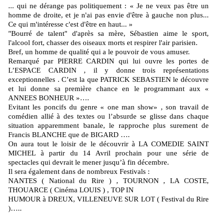
... qui ne dérange pas politiquement : « Je ne veux pas être un
homme de droite, et je n'ai pas envie d'être à gauche non plus...
Ce qui m'intéresse c'est d'être en haut... »
"Bourré de talent" d'après sa mère, Sébastien aime le sport,
l'alcool fort, chasser des oiseaux morts et respirer l'air parisien.
Bref, un homme de qualité qui a le pouvoir de vous amuser.
Remarqué par PIERRE CARDIN qui lui ouvre les portes de
L’ESPACE CARDIN , il y donne trois représentations
exceptionnelles . C’est la que PATRICK SEBASTIEN le découvre
et lui donne sa première chance en le programmant aux «
ANNEES BONHEUR »….
Evitant les poncifs du genre « one man show» , son travail de
comédien allié à des textes ou l’absurde se glisse dans chaque
situation apparemment banale, le rapproche plus surement de
Francis BLANCHE que de BIGARD ….
On aura tout le loisir de le découvrir à LA COMEDIE SAINT
MICHEL à partir du 14 Avril prochain pour une série de
spectacles qui devrait le mener jusqu’à fin décembre.
Il sera également dans de nombreux Festivals :
NANTES ( National du Rire ) , TOURNON , LA COSTE,
THOUARCE ( Cinéma LOUIS ) , TOP IN
HUMOUR à DREUX, VILLENEUVE SUR LOT ( Festival du Rire
)…..