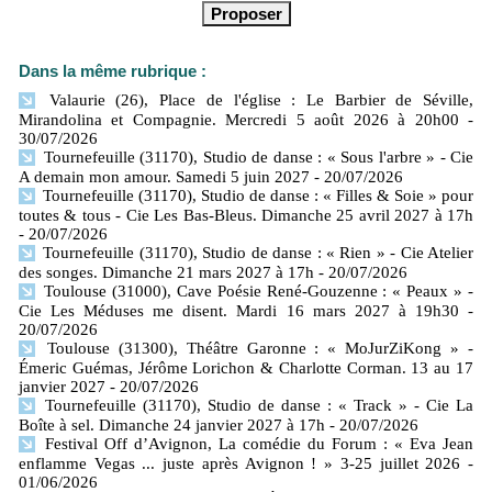
Dans la même rubrique :
Valaurie (26), Place de l'église : Le Barbier de Séville,
Mirandolina et Compagnie. Mercredi 5 août 2026 à 20h00
-
30/07/2026
Tournefeuille (31170), Studio de danse : « Sous l'arbre » - Cie
A demain mon amour. Samedi 5 juin 2027
- 20/07/2026
Tournefeuille (31170), Studio de danse : « Filles & Soie » pour
toutes & tous - Cie Les Bas-Bleus. Dimanche 25 avril 2027 à 17h
- 20/07/2026
Tournefeuille (31170), Studio de danse : « Rien » - Cie Atelier
des songes. Dimanche 21 mars 2027 à 17h
- 20/07/2026
Toulouse (31000), Cave Poésie René-Gouzenne : « Peaux » -
Cie Les Méduses me disent. Mardi 16 mars 2027 à 19h30
-
20/07/2026
Toulouse (31300), Théâtre Garonne : « MoJurZiKong » -
Émeric Guémas, Jérôme Lorichon & Charlotte Corman. 13 au 17
janvier 2027
- 20/07/2026
Tournefeuille (31170), Studio de danse : « Track » - Cie La
Boîte à sel. Dimanche 24 janvier 2027 à 17h
- 20/07/2026
Festival Off d’Avignon, La comédie du Forum : « Eva Jean
enflamme Vegas ... juste après Avignon ! » 3-25 juillet 2026
-
01/06/2026