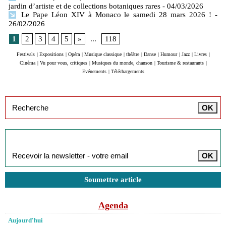
jardin d’artiste et de collections botaniques rares
- 04/03/2026
Le Pape Léon XIV à Monaco le samedi 28 mars 2026 !
-
26/02/2026
1
2
3
4
5
»
...
118
Festivals
|
Expositions
|
Opéra
|
Musique classique
|
théâtre
|
Danse
|
Humour
|
Jazz
|
Livres
|
Cinéma
|
Vu pour vous, critiques
|
Musiques du monde, chanson
|
Tourisme & restaurants
|
Evénements
|
Téléchargements
Inscription à la newsletter
Soumettre article
Agenda
Aujourd'hui