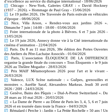
d’excellence au service du dialogue international
- 18/06/2026
Chicago - New-York, Galeries GRAY : « David Hockney
(1937 – 2026). » Hommage de Paul Gray
- 15/06/2026
Le 19 juillet 2026, 19e Traversée de Paris estivale en véhicules
d'époque
- 08/06/2026
Nice, Villa Arson, « Rendez-vous aux jardins 2026 ».
Dimanche 7 juin | 14:00 - 18:00
- 03/06/2026
Foire internationale de la photo à Bièvres. 6 et 7 juin 2026
-
13/05/2026
Le 19 juin 2026, Annecy donne vie à la Cité internationale du
cinéma d’animation
- 22/04/2026
Paris. Du 8 au 11 mai 2026, 38e édition des Portes Ouvertes
des Ateliers du Père-Lachaise Associés
- 01/04/2026
Paris, L’association ÉLOQUENCE DE LA DIFFERENCE
organise la grande finale du concours « Tous Éloquents » le 9 juin
2026 au Théâtre Mogador
- 28/03/2026
Prix MAIF Métamorphoses 2026 pour l'art et le vivant
-
26/03/2026
Valence, LUX Scène nationale : « Guêpes, grenouilles et
monstres ». Aurélie Saraf, Alexandros Markeas. Jeudi 30 avril
2026 / 20H
- 24/03/2026
Genève, Bains des Pâquis : « Dial-A-Poem Switzerland ». Du
28 mars au 10 mai 2026
- 20/03/2026
« La Dame de Pierre » au Dôme de Paris les 3, 4, 5, 6 et 7 juin
2026 et en tournée dans toute la France
- 04/03/2026
Rémalard ( Perche ) : Jardin « La Petite Rochelle » 50 ans ! Un