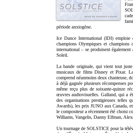
Fra
SOLS
cade
fam
période anxiogène.
Ice Dance International (IDI) emploie 
champions Olympiques et champions du
international – se produisent également
Soleil.
La bande originale, qui vient tout juste
musicaux de films Disney et Pixar. L
comprend néanmoins deux chanteuse, dont
à déjà gagnée plusieurs récompenses pou
même reçu plus de soixante-quinze ré
œuvres audiovisuelles. Galland, qui a ét
des organisations prestigieuses telle
Awards), les prix JUNO aux Canada, et
le compositeur a récemment été choisi 
Williams, Vangelis, Danny Elfman, Alex
Un tournage de SOLSTICE pour la télévis