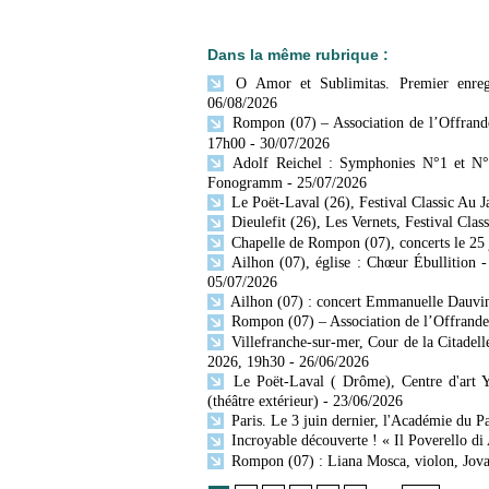
Dans la même rubrique :
O Amor et Sublimitas. Premier enregi
06/08/2026
Rompon (07) – Association de l’Offrande
17h00
- 30/07/2026
Adolf Reichel : Symphonies N°1 et N° 
Fonogramm
- 25/07/2026
Le Poët-Laval (26), Festival Classic Au 
Dieulefit (26), Les Vernets, Festival Cla
Chapelle de Rompon (07), concerts le 25 jui
Ailhon (07), église : Chœur Ébullition -
05/07/2026
Ailhon (07) : concert Emmanuelle Dauvin, 
Rompon (07) – Association de l’Offrande 
Villefranche-sur-mer, Cour de la Citadell
2026, 19h30
- 26/06/2026
Le Poët-Laval ( Drôme), Centre d'art Y
(théâtre extérieur)
- 23/06/2026
Paris. Le 3 juin dernier, l'Académie du Pa
Incroyable découverte ! « Il Poverello di 
Rompon (07) : Liana Mosca, violon, Jovan