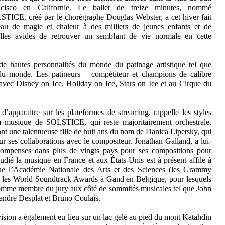
ncisco en Californie. Le ballet de treize minutes, nommé
TICE, créé par le chorégraphe Douglas Webster, a cet hiver fait
au de magie et chaleur à des milliers de jeunes enfants et de
illes avides de retrouver un semblant de vie normale en cette
de hautes personnalités du monde du patinage artistique tel que
 monde. Les patineurs – compétiteur et champions de calibre
 avec Disney on Ice, Holiday on Ice, Stars on Ice et au Cirque du
 d’apparaitre sur les plateformes de streaming, rappelle les styles
a musique de SOLSTICE, qui reste majoritairement orchestrale,
 une talentueuse fille de huit ans du nom de Danica Lipetsky, qui
r ses collaborations avec le compositeur. Jonathan Galland, a lui-
compenses dans plus de vingts pays pour ses compositions pour
udié la musique en France et aux États-Unis est à présent affilé à
s que l’Académie Nationale des Arts et des Sciences (les Grammy
 les World Soundtrack Awards à Gand en Belgique, pour lesquels
comme membre du jury aux côté de sommités musicales tel que John
andre Desplat et Bruno Coulais.
ion a également eu lieu sur un lac gelé au pied du mont Katahdin