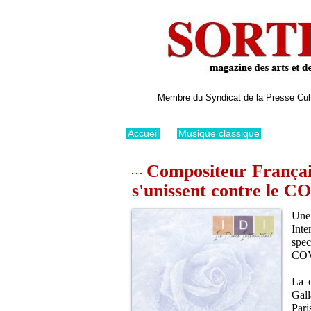
Membre du Syndicat de la Presse Cultu
Accueil
>
Musique classique
Compositeur Français
s'unissent contre le 
Une
Inte
spec
COV
La 
Gal
Pari