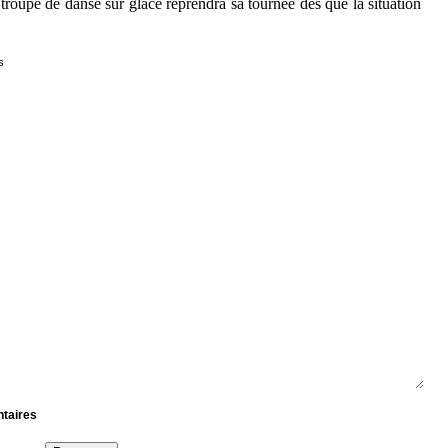
troupe de danse sur glace reprendra sa tournée dès que la situation
s
ntaires