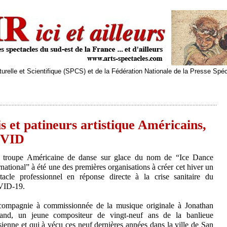
relle et Scientifique (SPCS) et de la Fédération Nationale de la Presse Spé
 et patineurs artistique Américains,
COVID
 troupe Américaine de danse sur glace du nom de “Ice Dance
rnational” à été une des premières organisations à créer cet hiver un
tacle professionnel en réponse directe à la crise sanitaire du
ID-19.
compagnie à commissionnée de la musique originale à Jonathan
land, un jeune compositeur de vingt-neuf ans de la banlieue
sienne et qui à vécu ces neuf dernières années dans la ville de San