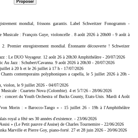
strement mondial, frissons garantis. Label Schweitzer Fonogramm
-
 Musicale : François Guye, violoncelle . 8 août 2026 à 20h00 - 9 août à
2. Premier enregistrement mondial. Étonnante découverte ! Schweizer
Jazz : Le DUO Voyageur. 12 août 26 à 20h30 Amphithéâtre
- 20/07/2026
ssic Au Jazz : Schubert/Cavanna. 9 août 2026 à 20h30
- 20/07/2026
llet à 20 h et le 26 juillet à 17 h
- 17/07/2026
 Chants contemporains polyphoniques a capella, le 5 juillet 2026 à 20h
-
violon, le 9 juillet 2026
- 04/07/2026
Musicale : Cuarteto Nova (Colombie). 4 et 5/7/26
- 28/06/2026
e : concert du Youth Orchestra of Bucks County, Etats-Unis. Mardi 4 Août
von Morin : « Barocco-Tango » - 15 juillet 26 - 19h à l'Amphithéâtre
lais royal a fêté ses 30 années d'existence.
- 23/06/2026
Assisi » (Le Petit pauvre d'Assise) de Charles Tournemire
- 22/06/2026
ka Marville et Pierre Goy, piano-forté. 27 et 28 juin 2026
- 20/06/2026