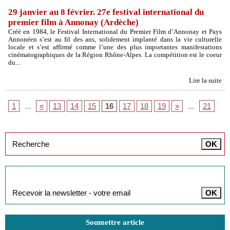
29 janvier au 8 février. 27e festival international du
premier film à Annonay (Ardèche)
Créé en 1984, le Festival International du Premier Film d’Annonay et Pays
Annonéen s’est au fil des ans, solidement implanté dans la vie culturelle
locale et s’est affirmé comme l’une des plus importantes manifestations
cinématographiques de la Région Rhône-Alpes. La compétition est le coeur
du...
Lire la suite
1
...
«
13
14
15
16
17
18
19
»
...
21
Inscription à la newsletter
Soumettre article