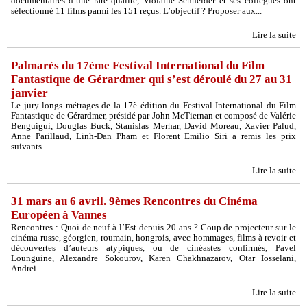
documentaires d’une rare qualité, Violaine Schneider et ses collègues ont
sélectionné 11 films parmi les 151 reçus. L’objectif ? Proposer aux...
Lire la suite
Palmarès du 17ème Festival International du Film
Fantastique de Gérardmer qui s’est déroulé du 27 au 31
janvier
Le jury longs métrages de la 17è édition du Festival International du Film
Fantastique de Gérardmer, présidé par John McTiernan et composé de Valérie
Benguigui, Douglas Buck, Stanislas Merhar, David Moreau, Xavier Palud,
Anne Parillaud, Linh-Dan Pham et Florent Emilio Siri a remis les prix
suivants...
Lire la suite
31 mars au 6 avril. 9èmes Rencontres du Cinéma
Européen à Vannes
Rencontres : Quoi de neuf à l’Est depuis 20 ans ? Coup de projecteur sur le
cinéma russe, géorgien, roumain, hongrois, avec hommages, films à revoir et
découvertes d’auteurs atypiques, ou de cinéastes confirmés, Pavel
Lounguine, Alexandre Sokourov, Karen Chakhnazarov, Otar Iosselani,
Andrei...
Lire la suite