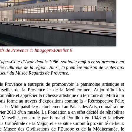
ds de Provence © Imagoprod/Atelier 9
-Alpes-Côte d’Azur depuis 1986, souhaite renforcer sa présence en
ie culturelle de la région. Ainsi, la première maison de ventes aux
sseur du Musée Regards de Provence.
 Provence a entrepris de promouvoir le patrimoine artistique et
rseille, de la Provence et de la Méditerranée. Aujourd’hui les
nnaître et apprécier la richesse artistique du territoire du Midi à un
 pris forme au travers d’expositions comme la « Rétrospective Felix
 - Le Midi paisible » actuellement au Palais des Arts, connaîtra une
ier 2013 d’un musée. La Fondation a en effet décidé de réhabiliter
e Marseille, construite par Fernand Pouillon en 1948 et labélisée
 Cathédrale de la Major, elle se situe surtout à proximité de lieux
le Musée des Civilisations de l’Europe et de la Méditerranée, le