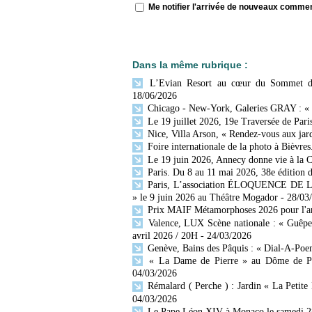
Me notifier l'arrivée de nouveaux comme
Dans la même rubrique :
L’Evian Resort au cœur du Sommet du G
18/06/2026
Chicago - New-York, Galeries GRAY : «
Le 19 juillet 2026, 19e Traversée de Paris
Nice, Villa Arson, « Rendez-vous aux jar
Foire internationale de la photo à Bièvres
Le 19 juin 2026, Annecy donne vie à la C
Paris. Du 8 au 11 mai 2026, 38e édition d
Paris, L’association ÉLOQUENCE DE LA 
» le 9 juin 2026 au Théâtre Mogador
- 28/03
Prix MAIF Métamorphoses 2026 pour l'art
Valence, LUX Scène nationale : « Guêpes,
avril 2026 / 20H
- 24/03/2026
Genève, Bains des Pâquis : « Dial-A-Poe
« La Dame de Pierre » au Dôme de Paris
04/03/2026
Rémalard ( Perche ) : Jardin « La Petite R
04/03/2026
Le Pape Léon XIV à Monaco le samedi 2