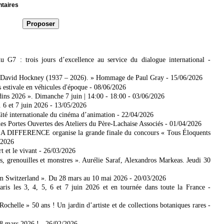
ntaires
7 : trois jours d’excellence au service du dialogue international
-
 David Hockney (1937 – 2026). » Hommage de Paul Gray
- 15/06/2026
 estivale en véhicules d'époque
- 08/06/2026
dins 2026 ». Dimanche 7 juin | 14:00 - 18:00
- 03/06/2026
. 6 et 7 juin 2026
- 13/05/2026
ité internationale du cinéma d’animation
- 22/04/2026
es Portes Ouvertes des Ateliers du Père-Lachaise Associés
- 01/04/2026
DIFFERENCE organise la grande finale du concours « Tous Éloquents
/2026
 et le vivant
- 26/03/2026
 grenouilles et monstres ». Aurélie Saraf, Alexandros Markeas. Jeudi 30
m Switzerland ». Du 28 mars au 10 mai 2026
- 20/03/2026
 les 3, 4, 5, 6 et 7 juin 2026 et en tournée dans toute la France
-
ochelle » 50 ans ! Un jardin d’artiste et de collections botaniques rares
-
8 mars 2026 !
- 26/02/2026