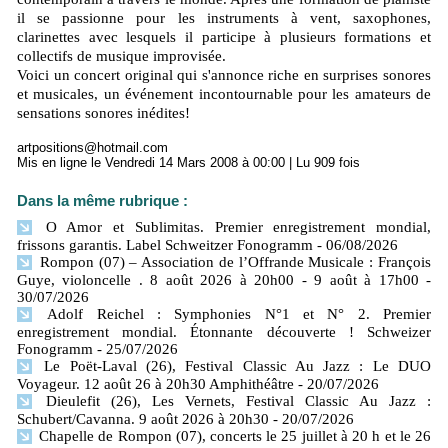
il se passionne pour les instruments à vent, saxophones,
clarinettes avec lesquels il participe à plusieurs formations et
collectifs de musique improvisée.
Voici un concert original qui s'annonce riche en surprises sonores
et musicales, un événement incontournable pour les amateurs de
sensations sonores inédites!
artpositions@hotmail.com
Mis en ligne le Vendredi 14 Mars 2008 à 00:00 | Lu 909 fois
Dans la même rubrique :
O Amor et Sublimitas. Premier enregistrement mondial,
frissons garantis. Label Schweitzer Fonogramm
- 06/08/2026
Rompon (07) – Association de l’Offrande Musicale : François
Guye, violoncelle . 8 août 2026 à 20h00 - 9 août à 17h00
-
30/07/2026
Adolf Reichel : Symphonies N°1 et N° 2. Premier
enregistrement mondial. Étonnante découverte ! Schweizer
Fonogramm
- 25/07/2026
Le Poët-Laval (26), Festival Classic Au Jazz : Le DUO
Voyageur. 12 août 26 à 20h30 Amphithéâtre
- 20/07/2026
Dieulefit (26), Les Vernets, Festival Classic Au Jazz :
Schubert/Cavanna. 9 août 2026 à 20h30
- 20/07/2026
Chapelle de Rompon (07), concerts le 25 juillet à 20 h et le 26