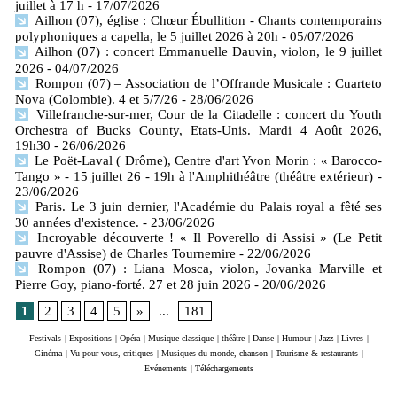
juillet à 17 h
- 17/07/2026
Ailhon (07), église : Chœur Ébullition - Chants contemporains
polyphoniques a capella, le 5 juillet 2026 à 20h
- 05/07/2026
Ailhon (07) : concert Emmanuelle Dauvin, violon, le 9 juillet
2026
- 04/07/2026
Rompon (07) – Association de l’Offrande Musicale : Cuarteto
Nova (Colombie). 4 et 5/7/26
- 28/06/2026
Villefranche-sur-mer, Cour de la Citadelle : concert du Youth
Orchestra of Bucks County, Etats-Unis. Mardi 4 Août 2026,
19h30
- 26/06/2026
Le Poët-Laval ( Drôme), Centre d'art Yvon Morin : « Barocco-
Tango » - 15 juillet 26 - 19h à l'Amphithéâtre (théâtre extérieur)
-
23/06/2026
Paris. Le 3 juin dernier, l'Académie du Palais royal a fêté ses
30 années d'existence.
- 23/06/2026
Incroyable découverte ! « Il Poverello di Assisi » (Le Petit
pauvre d'Assise) de Charles Tournemire
- 22/06/2026
Rompon (07) : Liana Mosca, violon, Jovanka Marville et
Pierre Goy, piano-forté. 27 et 28 juin 2026
- 20/06/2026
1
2
3
4
5
»
...
181
Festivals
|
Expositions
|
Opéra
|
Musique classique
|
théâtre
|
Danse
|
Humour
|
Jazz
|
Livres
|
Cinéma
|
Vu pour vous, critiques
|
Musiques du monde, chanson
|
Tourisme & restaurants
|
Evénements
|
Téléchargements