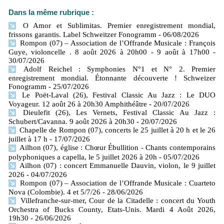
Dans la même rubrique :
O Amor et Sublimitas. Premier enregistrement mondial,
frissons garantis. Label Schweitzer Fonogramm
- 06/08/2026
Rompon (07) – Association de l’Offrande Musicale : François
Guye, violoncelle . 8 août 2026 à 20h00 - 9 août à 17h00
-
30/07/2026
Adolf Reichel : Symphonies N°1 et N° 2. Premier
enregistrement mondial. Étonnante découverte ! Schweizer
Fonogramm
- 25/07/2026
Le Poët-Laval (26), Festival Classic Au Jazz : Le DUO
Voyageur. 12 août 26 à 20h30 Amphithéâtre
- 20/07/2026
Dieulefit (26), Les Vernets, Festival Classic Au Jazz :
Schubert/Cavanna. 9 août 2026 à 20h30
- 20/07/2026
Chapelle de Rompon (07), concerts le 25 juillet à 20 h et le 26
juillet à 17 h
- 17/07/2026
Ailhon (07), église : Chœur Ébullition - Chants contemporains
polyphoniques a capella, le 5 juillet 2026 à 20h
- 05/07/2026
Ailhon (07) : concert Emmanuelle Dauvin, violon, le 9 juillet
2026
- 04/07/2026
Rompon (07) – Association de l’Offrande Musicale : Cuarteto
Nova (Colombie). 4 et 5/7/26
- 28/06/2026
Villefranche-sur-mer, Cour de la Citadelle : concert du Youth
Orchestra of Bucks County, Etats-Unis. Mardi 4 Août 2026,
19h30
- 26/06/2026