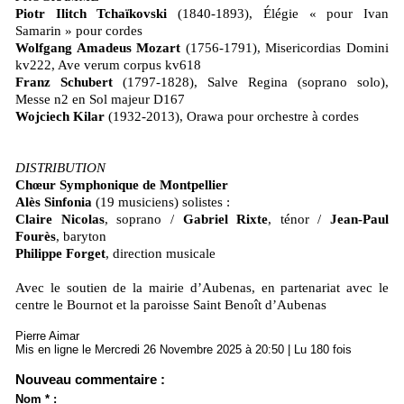
Piotr Ilitch Tchaïkovski
(1840-1893), Élégie « pour Ivan
Samarin » pour cordes
Wolfgang Amadeus Mozart
(1756-1791), Misericordias Domini
kv222, Ave verum corpus kv618
Franz Schubert
(1797-1828), Salve Regina (soprano solo),
Messe n2 en Sol majeur D167
Wojciech Kilar
(1932-2013), Orawa pour orchestre à cordes
DISTRIBUTION
Chœur Symphonique de Montpellier
Alès Sinfonia
(19 musiciens) solistes :
Claire Nicolas
, soprano /
Gabriel Rixte
, ténor /
Jean-Paul
Fourès
, baryton
Philippe Forget
, direction musicale
Avec le soutien de la mairie d’Aubenas, en partenariat avec le
centre le Bournot et la paroisse Saint Benoît d’Aubenas
Pierre Aimar
Mis en ligne le Mercredi 26 Novembre 2025 à 20:50 | Lu 180 fois
Nouveau commentaire :
Nom * :