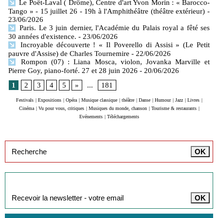
Le Poët-Laval ( Drôme), Centre d'art Yvon Morin : « Barocco-
Tango » - 15 juillet 26 - 19h à l'Amphithéâtre (théâtre extérieur)
-
23/06/2026
Paris. Le 3 juin dernier, l'Académie du Palais royal a fêté ses
30 années d'existence.
- 23/06/2026
Incroyable découverte ! « Il Poverello di Assisi » (Le Petit
pauvre d'Assise) de Charles Tournemire
- 22/06/2026
Rompon (07) : Liana Mosca, violon, Jovanka Marville et
Pierre Goy, piano-forté. 27 et 28 juin 2026
- 20/06/2026
1
2
3
4
5
»
...
181
Festivals
|
Expositions
|
Opéra
|
Musique classique
|
théâtre
|
Danse
|
Humour
|
Jazz
|
Livres
|
Cinéma
|
Vu pour vous, critiques
|
Musiques du monde, chanson
|
Tourisme & restaurants
|
Evénements
|
Téléchargements
Inscription à la newsletter