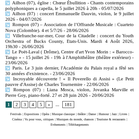
Ailhon (07), église : Chœur Ébullition - Chants contemporains
polyphoniques a capella, le 5 juillet 2026 à 20h
- 05/07/2026
Ailhon (07) : concert Emmanuelle Dauvin, violon, le 9 juillet
2026
- 04/07/2026
Rompon (07) – Association de l’Offrande Musicale : Cuarteto
Nova (Colombie). 4 et 5/7/26
- 28/06/2026
Villefranche-sur-mer, Cour de la Citadelle : concert du Youth
Orchestra of Bucks County, Etats-Unis. Mardi 4 Août 2026,
19h30
- 26/06/2026
Le Poët-Laval ( Drôme), Centre d'art Yvon Morin : « Barocco-
Tango » - 15 juillet 26 - 19h à l'Amphithéâtre (théâtre extérieur)
-
23/06/2026
Paris. Le 3 juin dernier, l'Académie du Palais royal a fêté ses
30 années d'existence.
- 23/06/2026
Incroyable découverte ! « Il Poverello di Assisi » (Le Petit
pauvre d'Assise) de Charles Tournemire
- 22/06/2026
Rompon (07) : Liana Mosca, violon, Jovanka Marville et
Pierre Goy, piano-forté. 27 et 28 juin 2026
- 20/06/2026
1
2
3
4
5
»
...
181
Festivals
|
Expositions
|
Opéra
|
Musique classique
|
théâtre
|
Danse
|
Humour
|
Jazz
|
Livres
|
Cinéma
|
Vu pour vous, critiques
|
Musiques du monde, chanson
|
Tourisme & restaurants
|
Evénements
|
Téléchargements