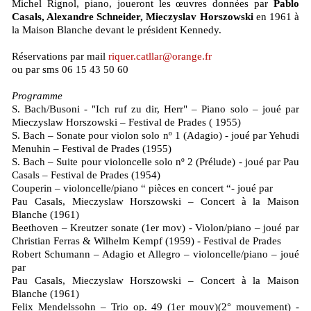
Michel Rignol, piano, joueront les œuvres données par
Pablo
Casals, Alexandre Schneider, Mieczyslav Horszowski
en 1961 à
la Maison Blanche devant le président Kennedy.
Réservations par mail
riquer.catllar@orange.fr
ou par sms 06 15 43 50 60
Programme
S. Bach/Busoni - "Ich ruf zu dir, Herr" – Piano solo – joué par
Mieczyslaw Horszowski – Festival de Prades ( 1955)
S. Bach – Sonate pour violon solo nº 1 (Adagio) - joué par Yehudi
Menuhin – Festival de Prades (1955)
S. Bach – Suite pour violoncelle solo nº 2 (Prélude) - joué par Pau
Casals – Festival de Prades (1954)
Couperin – violoncelle/piano “ pièces en concert “- joué par
Pau Casals, Mieczyslaw Horszowski – Concert à la Maison
Blanche (1961)
Beethoven – Kreutzer sonate (1er mov) - Violon/piano – joué par
Christian Ferras & Wilhelm Kempf (1959) - Festival de Prades
Robert Schumann – Adagio et Allegro – violoncelle/piano – joué
par
Pau Casals, Mieczyslaw Horszowski – Concert à la Maison
Blanche (1961)
Felix Mendelssohn – Trio op. 49 (1er mouv)(2° mouvement) -