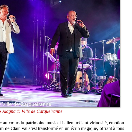
 Alagna © Ville de Carqueiranne
ic au cœur du patrimoine musical italien, mêlant virtuosité, émotion
ium de Clair-Val s’est transformé en un écrin magique, offrant à tous