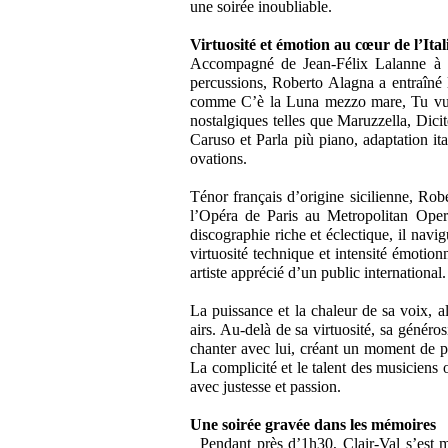
une soirée inoubliable.
Virtuosité et émotion au cœur de l’Ita
Accompagné de Jean-Félix Lalanne à l
percussions, Roberto Alagna a entraîné le
comme C’è la Luna mezzo mare, Tu vuo’
nostalgiques telles que Maruzzella, Dic
Caruso et Parla più piano, adaptation i
ovations.
Ténor français d’origine sicilienne, Ro
l’Opéra de Paris au Metropolitan Ope
discographie riche et éclectique, il navi
virtuosité technique et intensité émotion
artiste apprécié d’un public international.
La puissance et la chaleur de sa voix, al
airs. Au-delà de sa virtuosité, sa généro
chanter avec lui, créant un moment de par
La complicité et le talent des musicien
avec justesse et passion.
Une soirée gravée dans les mémoires
Pendant près d’1h30, Clair-Val s’est mé