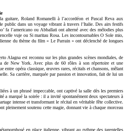
lie
a guitare, Roland Romanelli à l’accordéon et Pascal Reva aux
 public dans un voyage vibrant à travers l’Italie. Des airs festifs
 fa l’americano ou Abballati ont alterné avec des mélodies plus
itencelle vuje ou Si maritau Rosa. Les incontournables O Sole mio,
talienne du thème du film « Le Parrain » ont déclenché de longues
berto Alagna est reconnu sur les plus grandes scènes mondiales, de
ra de New York. Avec plus de 60 rôles à son répertoire et une
gue entre opéra classique, œuvres rares, récitals et chansons, mêlant
nelle. Sa carrière, marquée par passion et innovation, fait de lui un
liées à un phrasé impeccable, ont captivé la salle dès les premiers
sité a marqué la soirée : il a invité spontanément deux spectateurs à
tage intense et transformant le récital en véritable fête collective.
s ont pleinement soutenu cette magie, donnant vie à chaque morceau
tamorphosé en place italienne, vibrant au rythme des tarentelles