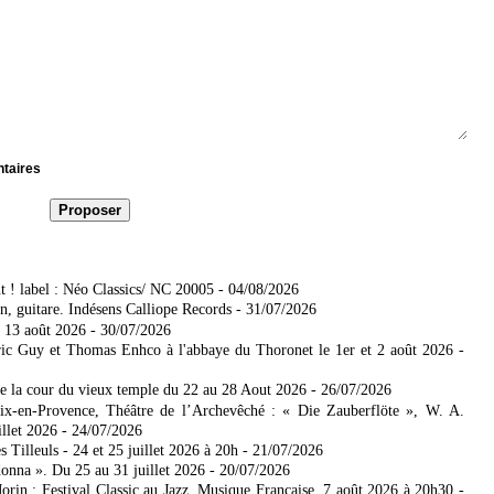
ntaires
t ! label : Néo Classics/ NC 20005
- 04/08/2026
, guitare. Indésens Calliope Records
- 31/07/2026
 13 août 2026
- 30/07/2026
ic Guy et Thomas Enhco à l'abbaye du Thoronet le 1er et 2 août 2026
-
de la cour du vieux temple du 22 au 28 Aout 2026
- 26/07/2026
Aix-en-Provence, Théâtre de l’Archevêché : « Die Zauberflöte », W. A.
illet 2026
- 24/07/2026
Tilleuls - 24 et 25 juillet 2026 à 20h
- 21/07/2026
donna ». Du 25 au 31 juillet 2026
- 20/07/2026
rin : Festival Classic au Jazz, Musique Française. 7 août 2026 à 20h30
-