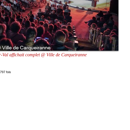
r-Val affichait complet @ Ville de Carqueiranne
797 fois