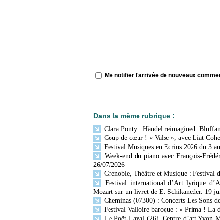
Me notifier l'arrivée de nouveaux comme
Dans la même rubrique :
Clara Ponty : Händel reimagined. Bluffan
Coup de cœur ! « Valse », avec Liat Cohen
Festival Musiques en Ecrins 2026 du 3 au
Week-end du piano avec François-Frédér
26/07/2026
Grenoble, Théâtre et Musique : Festival 
Festival international d’Art lyrique d’
Mozart sur un livret de E. Schikaneder. 19 ju
Cheminas (07300) : Concerts Les Sons des 
Festival Valloire baroque : « Prima ! La 
Le Poët-Laval (26), Centre d’art Yvon Mo