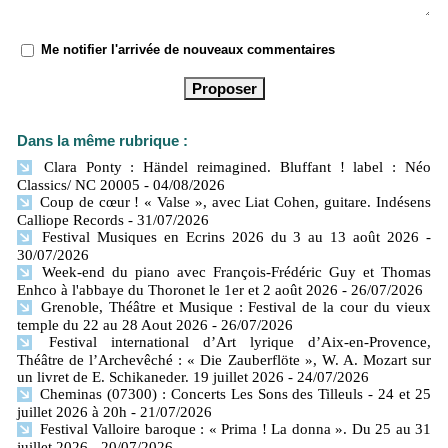
Me notifier l'arrivée de nouveaux commentaires
Dans la même rubrique :
Clara Ponty : Händel reimagined. Bluffant ! label : Néo
Classics/ NC 20005
- 04/08/2026
Coup de cœur ! « Valse », avec Liat Cohen, guitare. Indésens
Calliope Records
- 31/07/2026
Festival Musiques en Ecrins 2026 du 3 au 13 août 2026
-
30/07/2026
Week-end du piano avec François-Frédéric Guy et Thomas
Enhco à l'abbaye du Thoronet le 1er et 2 août 2026
- 26/07/2026
Grenoble, Théâtre et Musique : Festival de la cour du vieux
temple du 22 au 28 Aout 2026
- 26/07/2026
Festival international d’Art lyrique d’Aix-en-Provence,
Théâtre de l’Archevêché : « Die Zauberflöte », W. A. Mozart sur
un livret de E. Schikaneder. 19 juillet 2026
- 24/07/2026
Cheminas (07300) : Concerts Les Sons des Tilleuls - 24 et 25
juillet 2026 à 20h
- 21/07/2026
Festival Valloire baroque : « Prima ! La donna ». Du 25 au 31
juillet 2026
- 20/07/2026