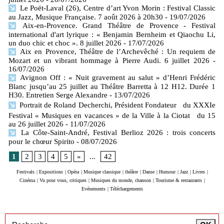
Le Poët-Laval (26), Centre d’art Yvon Morin : Festival Classic
au Jazz, Musique Française. 7 août 2026 à 20h30
- 19/07/2026
Aix-en-Provence. Grand Théâtre de Provence - Festival
international d'art lyrique : « Benjamin Bernheim et Qiaochu Li,
un duo chic et choc ». 8 juillet 2026
- 17/07/2026
Aix en Provence, Théâtre de l’Archevêché : Un requiem de
Mozart et un vibrant hommage à Pierre Audi. 6 juillet 2026
-
16/07/2026
Avignon Off : « Nuit gravement au salut » d’Henri Frédéric
Blanc jusqu’au 25 juillet au Théâtre Barretta à 12 H12. Durée 1
H30. Entretien Serge Alexandre
- 13/07/2026
Portrait de Roland Decherchi, Président Fondateur du XXXIe
Festival « Musiques en vacances » de la Ville à la Ciotat du 15
au 26 juillet 2026
- 11/07/2026
La Côte-Saint-André, Festival Berlioz 2026 : trois concerts
pour le chœur Spirito
- 08/07/2026
1
2
3
4
5
»
...
42
Festivals
|
Expositions
|
Opéra
|
Musique classique
|
théâtre
|
Danse
|
Humour
|
Jazz
|
Livres
|
Cinéma
|
Vu pour vous, critiques
|
Musiques du monde, chanson
|
Tourisme & restaurants
|
Evénements
|
Téléchargements