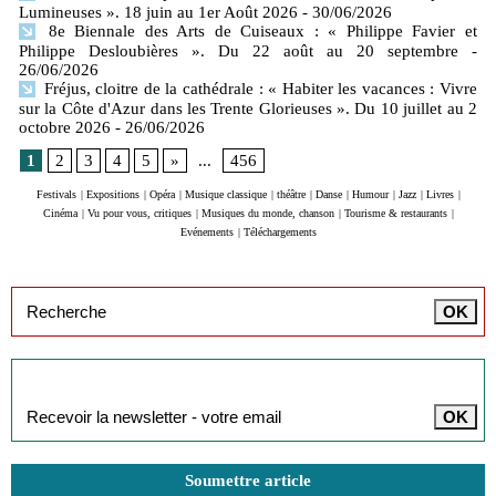
Lumineuses ». 18 juin au 1er Août 2026
- 30/06/2026
8e Biennale des Arts de Cuiseaux : « Philippe Favier et
Philippe Desloubières ». Du 22 août au 20 septembre
-
26/06/2026
Fréjus, cloitre de la cathédrale : « Habiter les vacances : Vivre
sur la Côte d'Azur dans les Trente Glorieuses ». Du 10 juillet au 2
octobre 2026
- 26/06/2026
1
2
3
4
5
»
...
456
Festivals
|
Expositions
|
Opéra
|
Musique classique
|
théâtre
|
Danse
|
Humour
|
Jazz
|
Livres
|
Cinéma
|
Vu pour vous, critiques
|
Musiques du monde, chanson
|
Tourisme & restaurants
|
Evénements
|
Téléchargements
Inscription à la newsletter
Soumettre article