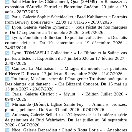
Saint Maurice les Châteauneuf, Quai (294M9) : « Ramasser »,
exposition d'Aurélie Ferruel et Florentine Guédon. 20 juin au 30
août
- 28/07/2026
Paris, Galerie Sophie Scheidecker : Brad Kahlhamer « Portraits
from Bowery Boulevard ». 22/09 au 7/11/26
- 26/07/2026
Lyon, Galerie Valérie Eymeric : « Sous l'éclat de nos marques
». Du 17 septembre au 17 octobre 2026
- 25/07/2026
Lyon, Fondation Bullukian : Exposition collective - « Des faits
comme défis ». Du 19 septembre au 19 décembre 2026
-
24/07/2026
Lyon, TOMASELLI Collection : « Le Rhône et la Saône vus
par les artistes ». Exposition du 7 juillet 2026 au 17 février 2027
-
23/07/2026
Cannes, La Malmaison : « Mirages du monde, les peintures
d’Hervé Di Rosa ». 17 juillet au 8 novembre 2026
- 21/07/2026
Toulouse, Muséum, serre de l’Orangerie : Tropisme poétique «
Des plantes qui dansent » - Cie Blizzard Concept. Du 15 mai au
13 juin 2027
- 20/07/2026
Paris, Galerie Charlot : « My1st » - Edition Juillet 2026
-
09/07/2026
Mirmande (Drôme), Eglise Sainte Foy : « Anima », bronzes,
photos, peintures. Du 5 au 31 août 2026
- 07/07/2026
Aubenas, Galerie Seibel : « L’Odyssée de la Lumière » série
de peintures de Bud Wehrheim. Du 1er juillet au 30 septembre
2026
- 05/07/2026
Nice, Galerie Depardieu : Claudio Rotta Loria - « Anaphores