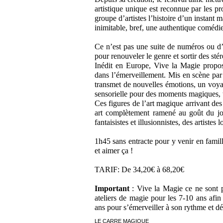
artistique unique est reconnue par les p
groupe d’artistes l’histoire d’un instan
inimitable, bref, une authentique comédi
Ce n’est pas une suite de numéros ou d’ar
pour renouveler le genre et sortir des sté
Inédit en Europe, Vive la Magie propos
dans l’émerveillement. Mis en scène p
transmet de nouvelles émotions, un voya
sensorielle pour des moments magiques, t
Ces figures de l’art magique arrivant de
art complètement ramené au goût du jou
fantaisistes et illusionnistes, des artiste
1h45 sans entracte pour y venir en famil
et aimer ça !
TARIF: De 34,20€ à 68,20€
Important
: Vive la Magie ce ne sont p
ateliers de magie pour les 7-10 ans afin
ans pour s’émerveiller à son rythme et d
LE CARRE MAGIQUE