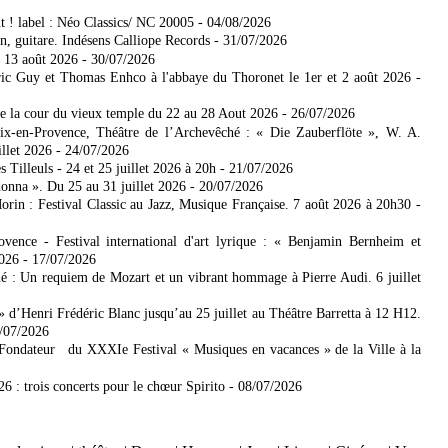
t ! label : Néo Classics/ NC 20005
- 04/08/2026
, guitare. Indésens Calliope Records
- 31/07/2026
 13 août 2026
- 30/07/2026
ic Guy et Thomas Enhco à l'abbaye du Thoronet le 1er et 2 août 2026
-
de la cour du vieux temple du 22 au 28 Aout 2026
- 26/07/2026
Aix-en-Provence, Théâtre de l’Archevêché : « Die Zauberflöte », W. A.
illet 2026
- 24/07/2026
Tilleuls - 24 et 25 juillet 2026 à 20h
- 21/07/2026
donna ». Du 25 au 31 juillet 2026
- 20/07/2026
rin : Festival Classic au Jazz, Musique Française. 7 août 2026 à 20h30
-
ence - Festival international d'art lyrique : « Benjamin Bernheim et
2026
- 17/07/2026
é : Un requiem de Mozart et un vibrant hommage à Pierre Audi. 6 juillet
 d’Henri Frédéric Blanc jusqu’au 25 juillet au Théâtre Barretta à 12 H12.
3/07/2026
 Fondateur du XXXIe Festival « Musiques en vacances » de la Ville à la
6 : trois concerts pour le chœur Spirito
- 08/07/2026