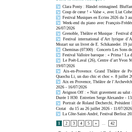
Clara Ponty : Händel reimagined. Bluffan
Coup de cœur ! « Valse », avec Liat Cohen
Festival Musiques en Ecrins 2026 du 3 au
Week-end du piano avec François-Frédér
26/07/2026
Grenoble, Théâtre et Musique : Festival 
Festival international d’Art lyrique d’
Mozart sur un livret de E. Schikaneder. 19 ju
Cheminas (07300) : Concerts Les Sons des 
Festival Valloire baroque : « Prima ! La 
Le Poët-Laval (26), Centre d’art Yvon Mo
19/07/2026
Aix-en-Provence. Grand Théâtre de Prov
Qiaochu Li, un duo chic et choc ». 8 juillet 
Aix en Provence, Théâtre de l’Archevêch
2026
- 16/07/2026
Avignon Off : « Nuit gravement au salut »
Durée 1 H30. Entretien Serge Alexandre
- 1
Portrait de Roland Decherchi, Président
Ciotat du 15 au 26 juillet 2026
- 11/07/2026
La Côte-Saint-André, Festival Berlioz 202
1
2
3
4
5
»
...
42