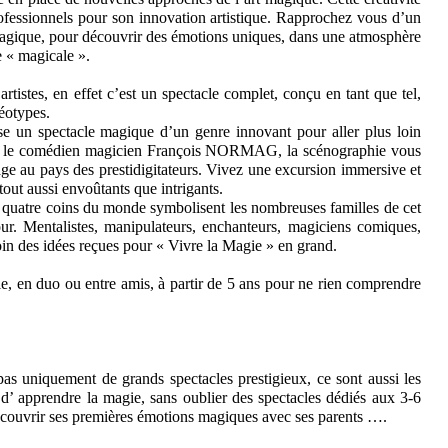
rofessionnels pour son innovation artistique. Rapprochez vous d’un
t magique, pour découvrir des émotions uniques, dans une atmosphère
e « magicale ».
tistes, en effet c’est un spectacle complet, conçu en tant que tel,
réotypes.
e un spectacle magique d’un genre innovant pour aller plus loin
ar le comédien magicien François NORMAG, la scénographie vous
ge au pays des prestidigitateurs. Vivez une excursion immersive et
out aussi envoûtants que intrigants.
s quatre coins du monde symbolisent les nombreuses familles de cet
r. Mentalistes, manipulateurs, enchanteurs, magiciens comiques,
s loin des idées reçues pour « Vivre la Magie » en grand.
le, en duo ou entre amis, à partir de 5 ans pour ne rien comprendre
as uniquement de grands spectacles prestigieux, ce sont aussi les
 d’ apprendre la magie, sans oublier des spectacles dédiés aux 3-6
écouvrir ses premières émotions magiques avec ses parents ….