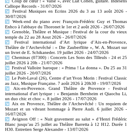
Coup de cœur ! « Valse », avec Liat Cohen, guitare. Indésens
Calliope Records
- 31/07/2026
Festival Musiques en Ecrins 2026 du 3 au 13 août 2026
-
30/07/2026
Week-end du piano avec François-Frédéric Guy et Thomas
Enhco à l'abbaye du Thoronet le 1er et 2 août 2026
- 26/07/2026
Grenoble, Théâtre et Musique : Festival de la cour du vieux
temple du 22 au 28 Aout 2026
- 26/07/2026
Festival international d’Art lyrique d’Aix-en-Provence,
Théâtre de l’Archevêché : « Die Zauberflöte », W. A. Mozart sur
un livret de E. Schikaneder. 19 juillet 2026
- 24/07/2026
Cheminas (07300) : Concerts Les Sons des Tilleuls - 24 et 25
juillet 2026 à 20h
- 21/07/2026
Festival Valloire baroque : « Prima ! La donna ». Du 25 au 31
juillet 2026
- 20/07/2026
Le Poët-Laval (26), Centre d’art Yvon Morin : Festival Classic
au Jazz, Musique Française. 7 août 2026 à 20h30
- 19/07/2026
Aix-en-Provence. Grand Théâtre de Provence - Festival
international d'art lyrique : « Benjamin Bernheim et Qiaochu Li,
un duo chic et choc ». 8 juillet 2026
- 17/07/2026
Aix en Provence, Théâtre de l’Archevêché : Un requiem de
Mozart et un vibrant hommage à Pierre Audi. 6 juillet 2026
-
16/07/2026
Avignon Off : « Nuit gravement au salut » d’Henri Frédéric
Blanc jusqu’au 25 juillet au Théâtre Barretta à 12 H12. Durée 1
H30. Entretien Serge Alexandre
- 13/07/2026