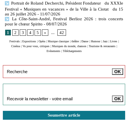
Portrait de Roland Decherchi, Président Fondateur du XXXIe
Festival « Musiques en vacances » de la Ville à la Ciotat du 15
au 26 juillet 2026
- 11/07/2026
La Côte-Saint-André, Festival Berlioz 2026 : trois concerts
pour le chœur Spirito
- 08/07/2026
1
2
3
4
5
»
...
42
Festivals
|
Expositions
|
Opéra
|
Musique classique
|
théâtre
|
Danse
|
Humour
|
Jazz
|
Livres
|
Cinéma
|
Vu pour vous, critiques
|
Musiques du monde, chanson
|
Tourisme & restaurants
|
Evénements
|
Téléchargements
Inscription à la newsletter
Soumettre article