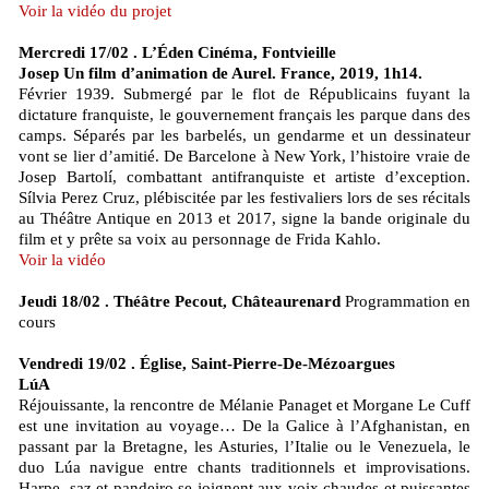
Voir la vidéo du projet
Mercredi 17/02 . L’Éden Cinéma, Fontvieille
Josep Un film d’animation de Aurel. France, 2019, 1h14.
Février 1939. Submergé par le flot de Républicains fuyant la
dictature franquiste, le gouvernement français les parque dans des
camps. Séparés par les barbelés, un gendarme et un dessinateur
vont se lier d’amitié. De Barcelone à New York, l’histoire vraie de
Josep Bartolí, combattant antifranquiste et artiste d’exception.
Sílvia Perez Cruz, plébiscitée par les festivaliers lors de ses récitals
au Théâtre Antique en 2013 et 2017, signe la bande originale du
film et y prête sa voix au personnage de Frida Kahlo.
Voir la vidéo
Jeudi 18/02 . Théâtre Pecout, Châteaurenard
Programmation en
cours
Vendredi 19/02 . Église, Saint-Pierre-De-Mézoargues
LúA
Réjouissante, la rencontre de Mélanie Panaget et Morgane Le Cuff
est une invitation au voyage… De la Galice à l’Afghanistan, en
passant par la Bretagne, les Asturies, l’Italie ou le Venezuela, le
duo Lúa navigue entre chants traditionnels et improvisations.
Harpe, saz et pandeiro se joignent aux voix chaudes et puissantes