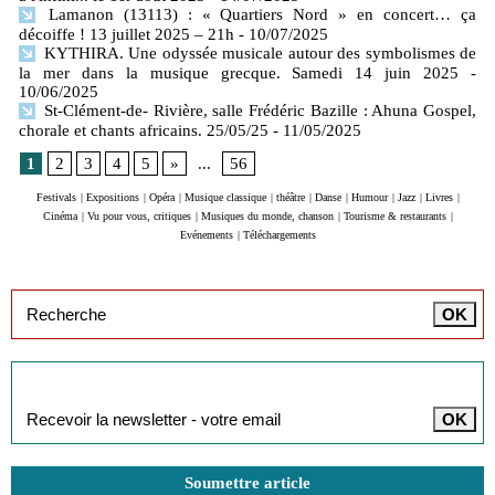
Lamanon (13113) : « Quartiers Nord » en concert… ça
décoiffe ! 13 juillet 2025 – 21h
- 10/07/2025
KYTHIRA. Une odyssée musicale autour des symbolismes de
la mer dans la musique grecque. Samedi 14 juin 2025
-
10/06/2025
St-Clément-de- Rivière, salle Frédéric Bazille : Ahuna Gospel,
chorale et chants africains. 25/05/25
- 11/05/2025
1
2
3
4
5
»
...
56
Festivals
|
Expositions
|
Opéra
|
Musique classique
|
théâtre
|
Danse
|
Humour
|
Jazz
|
Livres
|
Cinéma
|
Vu pour vous, critiques
|
Musiques du monde, chanson
|
Tourisme & restaurants
|
Evénements
|
Téléchargements
Inscription à la newsletter
Soumettre article