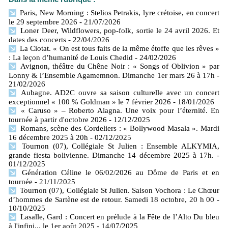
Paris, New Morning : Stelios Petrakis, lyre crétoise, en concert
le 29 septembre 2026
- 21/07/2026
Loner Deer, Wildflowers, pop-folk, sortie le 24 avril 2026. Et
dates des concerts
- 22/04/2026
La Ciotat. « On est tous faits de la même étoffe que les rêves »
: La leçon d’humanité de Louis Chedid
- 24/02/2026
Avignon, théâtre du Chêne Noir : « Songs of Oblivion » par
Lonny & l’Ensemble Agamemnon. Dimanche 1er mars 26 à 17h
-
21/02/2026
Aubagne. AD2C ouvre sa saison culturelle avec un concert
exceptionnel « 100 % Goldman » le 7 février 2026
- 18/01/2026
« Caruso » – Roberto Alagna. Une voix pour l’éternité. En
tournée à partir d'octobre 2026
- 12/12/2025
Romans, scène des Cordeliers : « Bollywood Masala ». Mardi
16 décembre 2025 à 20h
- 02/12/2025
Tournon (07), Collégiale St Julien : Ensemble ALKYMIA,
grande fiesta bolivienne. Dimanche 14 décembre 2025 à 17h.
-
01/12/2025
Génération Céline le 06/02/2026 au Dôme de Paris et en
tournée
- 21/11/2025
Tournon (07), Collégiale St Julien. Saison Vochora : Le Chœur
d’hommes de Sartène est de retour. Samedi 18 octobre, 20 h 00
-
10/10/2025
Lasalle, Gard : Concert en prélude à la Fête de l’Alto Du bleu
à l'infini... le 1er août 2025
- 14/07/2025