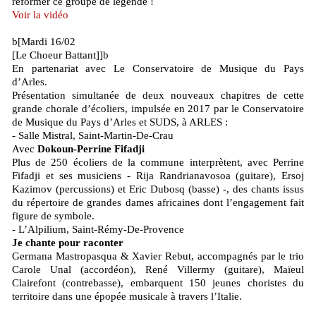
reformer ce groupe de légende !
Voir la vidéo
b[Mardi 16/02
[Le Choeur Battant]]b
En partenariat avec Le Conservatoire de Musique du Pays
d’Arles.
Présentation simultanée de deux nouveaux chapitres de cette
grande chorale d’écoliers, impulsée en 2017 par le Conservatoire
de Musique du Pays d’Arles et SUDS, à ARLES :
- Salle Mistral, Saint-Martin-De-Crau
Avec
Dokoun-Perrine Fifadji
Plus de 250 écoliers de la commune interprètent, avec Perrine
Fifadji et ses musiciens - Rija Randrianavosoa (guitare), Ersoj
Kazimov (percussions) et Eric Dubosq (basse) -, des chants issus
du répertoire de grandes dames africaines dont l’engagement fait
figure de symbole.
- L’Alpilium, Saint-Rémy-De-Provence
Je chante pour raconter
Germana Mastropasqua & Xavier Rebut, accompagnés par le trio
Carole Unal (accordéon), René Villermy (guitare), Maïeul
Clairefont (contrebasse), embarquent 150 jeunes choristes du
territoire dans une épopée musicale à travers l’Italie.