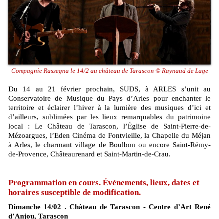
Compagnie Rassegna le 14/2 au château de Tarascon © Raynaud de Lage
Du 14 au 21 février prochain, SUDS, à ARLES s’unit au
Conservatoire de Musique du Pays d’Arles pour enchanter le
territoire et éclairer l’hiver à la lumière des musiques d’ici et
d’ailleurs, sublimées par les lieux remarquables du patrimoine
local : Le Château de Tarascon, l’Église de Saint-Pierre-de-
Mézoargues, l’Eden Cinéma de Fontvieille, la Chapelle du Méjan
à Arles, le charmant village de Boulbon ou encore Saint-Rémy-
de-Provence, Châteaurenard et Saint-Martin-de-Crau.
Programmation en cours. Événements, lieux, dates et
horaires susceptible de modification.
Dimanche 14/02 . Château de Tarascon - Centre d’Art René
d’Anjou, Tarascon