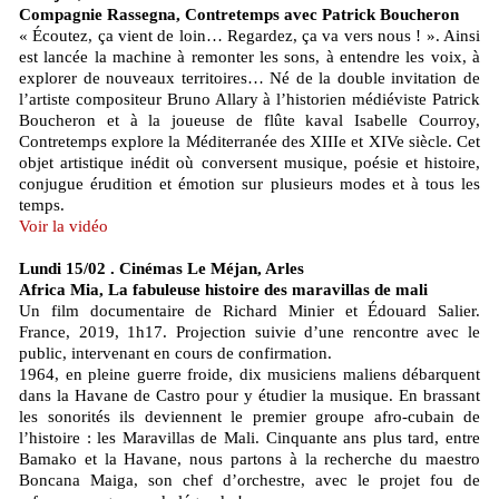
Compagnie Rassegna, Contretemps avec Patrick Boucheron
« Écoutez, ça vient de loin… Regardez, ça va vers nous ! ». Ainsi
est lancée la machine à remonter les sons, à entendre les voix, à
explorer de nouveaux territoires… Né de la double invitation de
l’artiste compositeur Bruno Allary à l’historien médiéviste Patrick
Boucheron et à la joueuse de flûte kaval Isabelle Courroy,
Contretemps explore la Méditerranée des XIIIe et XIVe siècle. Cet
objet artistique inédit où conversent musique, poésie et histoire,
conjugue érudition et émotion sur plusieurs modes et à tous les
temps.
Voir la vidéo
Lundi 15/02 . Cinémas Le Méjan, Arles
Africa Mia, La fabuleuse histoire des maravillas de mali
Un film documentaire de Richard Minier et Édouard Salier.
France, 2019, 1h17. Projection suivie d’une rencontre avec le
public, intervenant en cours de confirmation.
1964, en pleine guerre froide, dix musiciens maliens débarquent
dans la Havane de Castro pour y étudier la musique. En brassant
les sonorités ils deviennent le premier groupe afro-cubain de
l’histoire : les Maravillas de Mali. Cinquante ans plus tard, entre
Bamako et la Havane, nous partons à la recherche du maestro
Boncana Maiga, son chef d’orchestre, avec le projet fou de