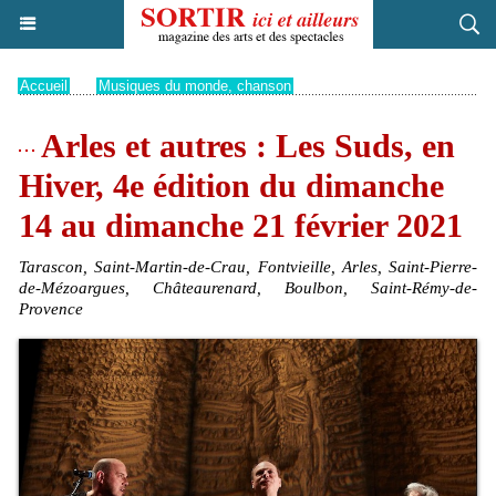
Accueil
>
Musiques du monde, chanson
Arles et autres : Les Suds, en
Hiver, 4e édition du dimanche
14 au dimanche 21 février 2021
Tarascon, Saint-Martin-de-Crau, Fontvieille, Arles, Saint-Pierre-
de-Mézoargues, Châteaurenard, Boulbon, Saint-Rémy-de-
Provence