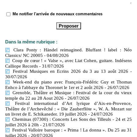
Me notifier l'arrivée de nouveaux commentaires
Dans la même rubrique :
Clara Ponty : Händel reimagined. Bluffant ! label : Néo
Classics/ NC 20005
- 04/08/2026
Coup de cœur ! « Valse », avec Liat Cohen, guitare. Indésens
Calliope Records
- 31/07/2026
Festival Musiques en Ecrins 2026 du 3 au 13 août 2026
-
30/07/2026
Week-end du piano avec François-Frédéric Guy et Thomas
Enhco à l'abbaye du Thoronet le 1er et 2 août 2026
- 26/07/2026
Grenoble, Théâtre et Musique : Festival de la cour du vieux
temple du 22 au 28 Aout 2026
- 26/07/2026
Festival international d’Art lyrique d’Aix-en-Provence,
Théâtre de l’Archevêché : « Die Zauberflöte », W. A. Mozart sur
un livret de E. Schikaneder. 19 juillet 2026
- 24/07/2026
Cheminas (07300) : Concerts Les Sons des Tilleuls - 24 et 25
juillet 2026 à 20h
- 21/07/2026
Festival Valloire baroque : « Prima ! La donna ». Du 25 au 31
juillet 2026
- 20/07/2026