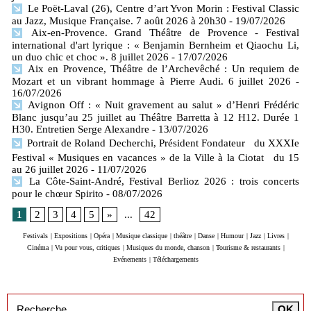
Le Poët-Laval (26), Centre d’art Yvon Morin : Festival Classic
au Jazz, Musique Française. 7 août 2026 à 20h30
- 19/07/2026
Aix-en-Provence. Grand Théâtre de Provence - Festival
international d'art lyrique : « Benjamin Bernheim et Qiaochu Li,
un duo chic et choc ». 8 juillet 2026
- 17/07/2026
Aix en Provence, Théâtre de l’Archevêché : Un requiem de
Mozart et un vibrant hommage à Pierre Audi. 6 juillet 2026
-
16/07/2026
Avignon Off : « Nuit gravement au salut » d’Henri Frédéric
Blanc jusqu’au 25 juillet au Théâtre Barretta à 12 H12. Durée 1
H30. Entretien Serge Alexandre
- 13/07/2026
Portrait de Roland Decherchi, Président Fondateur du XXXIe
Festival « Musiques en vacances » de la Ville à la Ciotat du 15
au 26 juillet 2026
- 11/07/2026
La Côte-Saint-André, Festival Berlioz 2026 : trois concerts
pour le chœur Spirito
- 08/07/2026
1
2
3
4
5
»
...
42
Festivals
|
Expositions
|
Opéra
|
Musique classique
|
théâtre
|
Danse
|
Humour
|
Jazz
|
Livres
|
Cinéma
|
Vu pour vous, critiques
|
Musiques du monde, chanson
|
Tourisme & restaurants
|
Evénements
|
Téléchargements