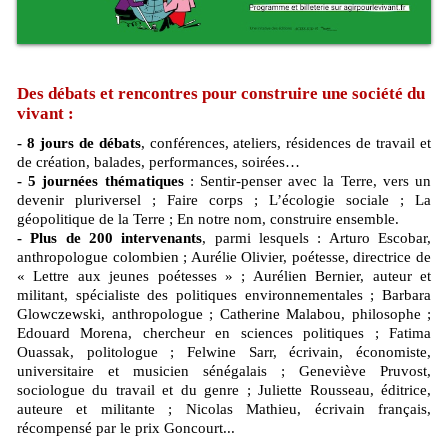
Des débats et rencontres pour construire une société du
vivant :
- 8 jours de débats
, conférences, ateliers, résidences de travail et
de création, balades, performances, soirées…
- 5 journées thématiques
: Sentir-penser avec la Terre, vers un
devenir pluriversel ; Faire corps ; L’écologie sociale ; La
géopolitique de la Terre ; En notre nom, construire ensemble.
- Plus de 200 intervenants
, parmi lesquels : Arturo Escobar,
anthropologue colombien ; Aurélie Olivier, poétesse, directrice de
« Lettre aux jeunes poétesses » ; Aurélien Bernier, auteur et
militant, spécialiste des politiques environnementales ; Barbara
Glowczewski, anthropologue ; Catherine Malabou, philosophe ;
Edouard Morena, chercheur en sciences politiques ; Fatima
Ouassak, politologue ; Felwine Sarr, écrivain, économiste,
universitaire et musicien sénégalais ; Geneviève Pruvost,
sociologue du travail et du genre ; Juliette Rousseau, éditrice,
auteure et militante ; Nicolas Mathieu, écrivain français,
récompensé par le prix Goncourt...