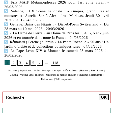
Prix MAIF Métamorphoses 2026 pour l'art et le vivant
-
26/03/2026
Valence, LUX Scène nationale : « Guêpes, grenouilles et
monstres ». Aurélie Saraf, Alexandros Markeas. Jeudi 30 avril
2026 / 20H
- 24/03/2026
Genève, Bains des Pâquis : « Dial-A-Poem Switzerland ». Du
28 mars au 10 mai 2026
- 20/03/2026
« La Dame de Pierre » au Dôme de Paris les 3, 4, 5, 6 et 7 juin
2026 et en tournée dans toute la France
- 04/03/2026
Rémalard ( Perche ) : Jardin « La Petite Rochelle » 50 ans ! Un
jardin d’artiste et de collections botaniques rares
- 04/03/2026
Le Pape Léon XIV à Monaco le samedi 28 mars 2026 !
-
26/02/2026
1
2
3
4
5
»
...
118
Festivals
|
Expositions
|
Opéra
|
Musique classique
|
théâtre
|
Danse
|
Humour
|
Jazz
|
Livres
|
Cinéma
|
Vu pour vous, critiques
|
Musiques du monde, chanson
|
Tourisme & restaurants
|
Evénements
|
Téléchargements
Inscription à la newsletter