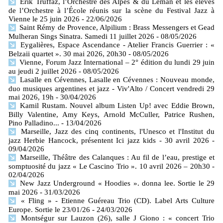
Erik Truffaz, l’Orchestre des Alpes & du Léman et les élèves
de l’Orchestre à l’École réunis sur la scène du Festival Jazz à
Vienne le 25 juin 2026
- 22/06/2026
Saint Rémy de Provence, Alpilium : Brass Messengers et Gead
Mulheran Sings Sinatra. Samedi 11 juillet 2026
- 08/05/2026
Eygalières, Espace Ascendance - Atelier Francis Guerrier : «
Belzaii quartet ». 30 mai 2026, 20h30
- 08/05/2026
Vienne, Forum Jazz International – 2° édition du lundi 29 juin
au jeudi 2 juillet 2026
- 08/05/2026
Lasalle en Cévennes, Lasalle en Cévennes : Nouveau monde,
duo musiques argentines et jazz - Viv'Alto / Concert vendredi 29
mai 2026, 19h
- 30/04/2026
Kamil Rustam. Nouvel album Listen Up! avec Eddie Brown,
Billy Valentine, Amy Keys, Arnold McCuller, Patrice Rushen,
Pino Palladino...
- 13/04/2026
Marseille, Jazz des cinq continents, l'Unesco et l'Institut du
jazz Herbie Hancock, présentent Ici jazz kids - 30 avril 2026
-
09/04/2026
Marseille, Théâtre des Calanques : Au fil de l’eau, prestige et
somptuosité du jazz « Le Cascino Trio ». 10 avril 2026 – 20h30
-
02/04/2026
New Jazz Underground « Hoodies ». donna lee. Sortie le 29
mai 2026
- 31/03/2026
« Fling » - Etienne Guéreau Trio (CD). Label Arts Culture
Europe. Sortie le 23/01/26
- 24/03/2026
Montségur sur Lauzon (26), salle J Giono : « concert Trio