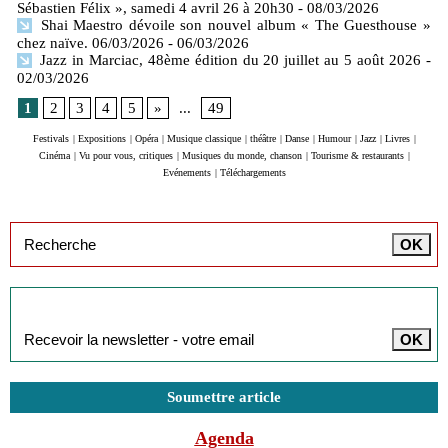
Sébastien Félix », samedi 4 avril 26 à 20h30
- 08/03/2026
Shai Maestro dévoile son nouvel album « The Guesthouse »
chez naïve. 06/03/2026
- 06/03/2026
Jazz in Marciac, 48ème édition du 20 juillet au 5 août 2026
-
02/03/2026
1
2
3
4
5
»
...
49
Festivals
|
Expositions
|
Opéra
|
Musique classique
|
théâtre
|
Danse
|
Humour
|
Jazz
|
Livres
|
Cinéma
|
Vu pour vous, critiques
|
Musiques du monde, chanson
|
Tourisme & restaurants
|
Evénements
|
Téléchargements
Inscription à la newsletter
Soumettre article
Agenda