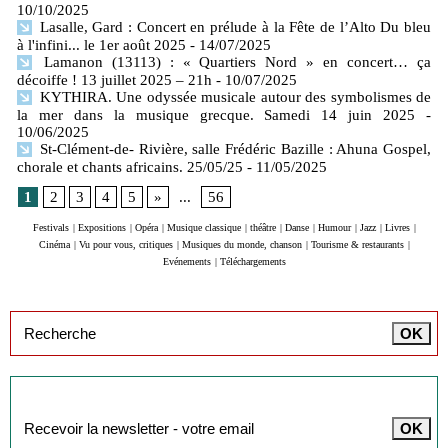
10/10/2025
Lasalle, Gard : Concert en prélude à la Fête de l’Alto Du bleu
à l'infini... le 1er août 2025
- 14/07/2025
Lamanon (13113) : « Quartiers Nord » en concert… ça
décoiffe ! 13 juillet 2025 – 21h
- 10/07/2025
KYTHIRA. Une odyssée musicale autour des symbolismes de
la mer dans la musique grecque. Samedi 14 juin 2025
-
10/06/2025
St-Clément-de- Rivière, salle Frédéric Bazille : Ahuna Gospel,
chorale et chants africains. 25/05/25
- 11/05/2025
1
2
3
4
5
»
...
56
Festivals
|
Expositions
|
Opéra
|
Musique classique
|
théâtre
|
Danse
|
Humour
|
Jazz
|
Livres
|
Cinéma
|
Vu pour vous, critiques
|
Musiques du monde, chanson
|
Tourisme & restaurants
|
Evénements
|
Téléchargements
Inscription à la newsletter