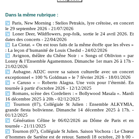
Dans la même rubrique :
Paris, New Morning : Stelios Petrakis, lyre crétoise, en concert
le 29 septembre 2026
- 21/07/2026
Loner Deer, Wildflowers, pop-folk, sortie le 24 avril 2026. Et
dates des concerts
- 22/04/2026
La Ciotat. « On est tous faits de la même étoffe que les rêves »
: La leçon d’humanité de Louis Chedid
- 24/02/2026
Avignon, théâtre du Chêne Noir : « Songs of Oblivion » par
Lonny & l’Ensemble Agamemnon. Dimanche 1er mars 26 à 17h
-
21/02/2026
Aubagne. AD2C ouvre sa saison culturelle avec un concert
exceptionnel « 100 % Goldman » le 7 février 2026
- 18/01/2026
« Caruso » – Roberto Alagna. Une voix pour l’éternité. En
tournée à partir d'octobre 2026
- 12/12/2025
Romans, scène des Cordeliers : « Bollywood Masala ». Mardi
16 décembre 2025 à 20h
- 02/12/2025
Tournon (07), Collégiale St Julien : Ensemble ALKYMIA,
grande fiesta bolivienne. Dimanche 14 décembre 2025 à 17h.
-
01/12/2025
Génération Céline le 06/02/2026 au Dôme de Paris et en
tournée
- 21/11/2025
Tournon (07), Collégiale St Julien. Saison Vochora : Le Chœur
d’hommes de Sartène est de retour. Samedi 18 octobre, 20 h 00
-