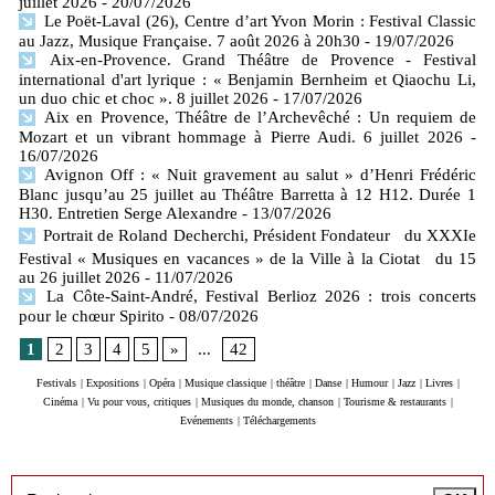
juillet 2026
- 20/07/2026
Le Poët-Laval (26), Centre d’art Yvon Morin : Festival Classic
au Jazz, Musique Française. 7 août 2026 à 20h30
- 19/07/2026
Aix-en-Provence. Grand Théâtre de Provence - Festival
international d'art lyrique : « Benjamin Bernheim et Qiaochu Li,
un duo chic et choc ». 8 juillet 2026
- 17/07/2026
Aix en Provence, Théâtre de l’Archevêché : Un requiem de
Mozart et un vibrant hommage à Pierre Audi. 6 juillet 2026
-
16/07/2026
Avignon Off : « Nuit gravement au salut » d’Henri Frédéric
Blanc jusqu’au 25 juillet au Théâtre Barretta à 12 H12. Durée 1
H30. Entretien Serge Alexandre
- 13/07/2026
Portrait de Roland Decherchi, Président Fondateur du XXXIe
Festival « Musiques en vacances » de la Ville à la Ciotat du 15
au 26 juillet 2026
- 11/07/2026
La Côte-Saint-André, Festival Berlioz 2026 : trois concerts
pour le chœur Spirito
- 08/07/2026
1
2
3
4
5
»
...
42
Festivals
|
Expositions
|
Opéra
|
Musique classique
|
théâtre
|
Danse
|
Humour
|
Jazz
|
Livres
|
Cinéma
|
Vu pour vous, critiques
|
Musiques du monde, chanson
|
Tourisme & restaurants
|
Evénements
|
Téléchargements