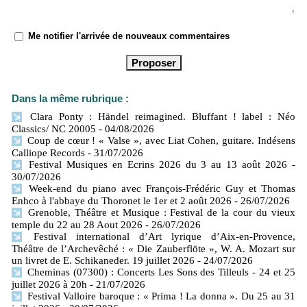
Me notifier l'arrivée de nouveaux commentaires
Dans la même rubrique :
Clara Ponty : Händel reimagined. Bluffant ! label : Néo
Classics/ NC 20005
- 04/08/2026
Coup de cœur ! « Valse », avec Liat Cohen, guitare. Indésens
Calliope Records
- 31/07/2026
Festival Musiques en Ecrins 2026 du 3 au 13 août 2026
-
30/07/2026
Week-end du piano avec François-Frédéric Guy et Thomas
Enhco à l'abbaye du Thoronet le 1er et 2 août 2026
- 26/07/2026
Grenoble, Théâtre et Musique : Festival de la cour du vieux
temple du 22 au 28 Aout 2026
- 26/07/2026
Festival international d’Art lyrique d’Aix-en-Provence,
Théâtre de l’Archevêché : « Die Zauberflöte », W. A. Mozart sur
un livret de E. Schikaneder. 19 juillet 2026
- 24/07/2026
Cheminas (07300) : Concerts Les Sons des Tilleuls - 24 et 25
juillet 2026 à 20h
- 21/07/2026
Festival Valloire baroque : « Prima ! La donna ». Du 25 au 31