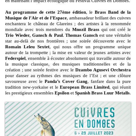
en maîtrisant l’impact écologique du Festival Cuivres en Dombes.
Au programme de cette 27ème édition
, le
Brass Band de la
Musique de l’Air et de l’Espace
, ambassadeur brillant des cuivres
enchantera le château de Glareins ; des artistes à la renommée
mondiale avec trois membres du
Mnozil Brass
qui ont créé le
Trio Wieder, Gansch & Paul
.
Thomas Gansch
est une véritable
star au-delà de nos frontières ; une soirée découverte avec le
Romain Leleu Sextet
, qui nous offre un programme unique
autour de la trompette ; la mise en valeur de jeunes artistes avec
Federspiel
, ensemble à écouter absolument qui travaille autour de
la musique classique, des musiques traditionnelles et de la
création ; une soirée festive avec le
Dzambo Agusevi Orchestra
pour danser au rythmes des musiques de l’Est ; et une clôture
savoureuse avec le
Panda’s Cover Gang
, fanfare dans la pure
tradition new-yorkaise et le
European Brass Limited
, qui réunit
les prestigieux ensembles
Epsilon
et
Spanish Brass Luur Metalls
.