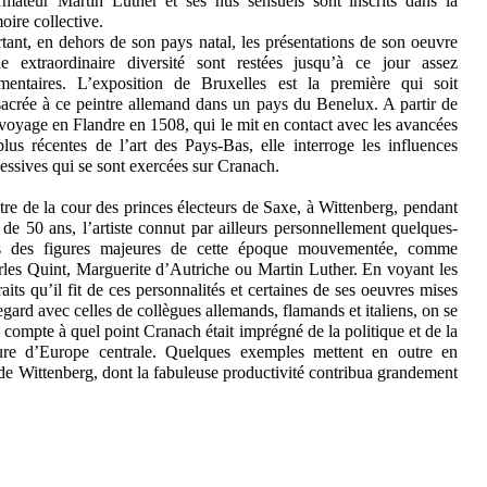
rmateur Martin Luther et ses nus sensuels sont inscrits dans la
ire collective.
tant, en dehors de son pays natal, les présentations de son oeuvre
e extraordinaire diversité sont restées jusqu’à ce jour assez
mentaires. L’exposition de Bruxelles est la première qui soit
acrée à ce peintre allemand dans un pays du Benelux. A partir de
voyage en Flandre en 1508, qui le mit en contact avec les avancées
plus récentes de l’art des Pays-Bas, elle interroge les influences
essives qui se sont exercées sur Cranach.
tre de la cour des princes électeurs de Saxe, à Wittenberg, pendant
 de 50 ans, l’artiste connut par ailleurs personnellement quelques-
s des figures majeures de cette époque mouvementée, comme
les Quint, Marguerite d’Autriche ou Martin Luther. En voyant les
raits qu’il fit de ces personnalités et certaines de ses oeuvres mises
egard avec celles de collègues allemands, flamands et italiens, on se
 compte à quel point Cranach était imprégné de la politique et de la
ture d’Europe centrale. Quelques exemples mettent en outre en
 de Wittenberg, dont la fabuleuse productivité contribua grandement