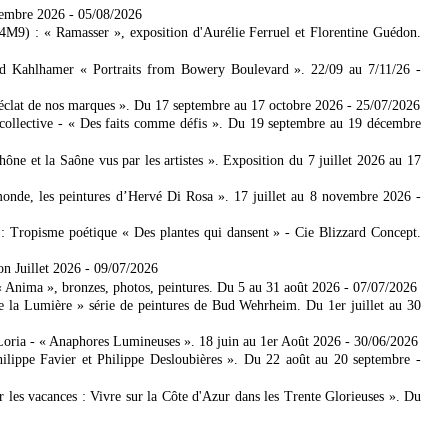
tembre 2026
- 05/08/2026
4M9) : « Ramasser », exposition d'Aurélie Ferruel et Florentine Guédon.
ad Kahlhamer « Portraits from Bowery Boulevard ». 22/09 au 7/11/26
-
'éclat de nos marques ». Du 17 septembre au 17 octobre 2026
- 25/07/2026
collective - « Des faits comme défis ». Du 19 septembre au 19 décembre
 et la Saône vus par les artistes ». Exposition du 7 juillet 2026 au 17
nde, les peintures d’Hervé Di Rosa ». 17 juillet au 8 novembre 2026
-
: Tropisme poétique « Des plantes qui dansent » - Cie Blizzard Concept.
on Juillet 2026
- 09/07/2026
Anima », bronzes, photos, peintures. Du 5 au 31 août 2026
- 07/07/2026
e la Lumière » série de peintures de Bud Wehrheim. Du 1er juillet au 30
Loria - « Anaphores Lumineuses ». 18 juin au 1er Août 2026
- 30/06/2026
ilippe Favier et Philippe Desloubières ». Du 22 août au 20 septembre
-
er les vacances : Vivre sur la Côte d'Azur dans les Trente Glorieuses ». Du