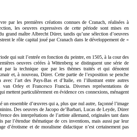
uvre par les premières créations connues de Cranach, réalisées à
ction, les oeuvres expressives de cette période sont mises en
du grand maître Albrecht Dürer, tandis qu’une sélection d’oeuvres
ustrent le rôle capital joué par Cranach dans le développement de «
iode qui suit l’entrée en fonction du peintre, en 1505, à la cour des
remières oeuvres créées à Wittenberg se distinguent une série de
nt par la technique que par les thèmes traités et qui dénotent
kmair et, à nouveau, Dürer. Cette partie de l’exposition se penche
vec l’art des Pays-Bas et d’Italie, en l’illustrant entre autres
van Orley et Francesco Francia. Diverses représentations de
 qui mettent particulièrement en évidence ces connexions, ménagent
té un ensemble d’œuvres qui a, plus que nul autre, façonné l’image
minins. Des oeuvres de Jacopo de’Barbari, Lucas de Leyde, Dürer
rence des interprétations de l’artiste allemand, originales tant dans
is par l’étendue thématique de ces inventions, mais aussi par leur
nge d’érotisme et de moralisme didactique n’est certainement pas