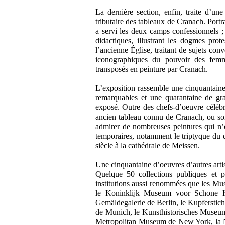
La dernière section, enfin, traite d’un
tributaire des tableaux de Cranach. Portrai
a servi les deux camps confessionnels 
didactiques, illustrant les dogmes p
l’ancienne Église, traitant de sujets con
iconographiques du pouvoir des femme
transposés en peinture par Cranach.
L’exposition rassemble une cinquantaine
remarquables et une quarantaine de grav
exposé. Outre des chefs-d’oeuvre célèb
ancien tableau connu de Cranach, ou so
admirer de nombreuses peintures qui n’o
temporaires, notamment le triptyque du 
siècle à la cathédrale de Meissen.
Une cinquantaine d’oeuvres d’autres artis
Quelque 50 collections publiques et pr
institutions aussi renommées que les Mu
le Koninklijk Museum voor Schone K
Gemäldegalerie de Berlin, le Kupferstich
de Munich, le Kunsthistorisches Museum
Metropolitan Museum de New York, la N