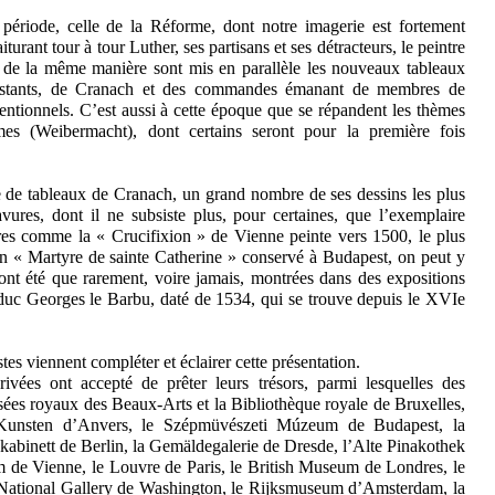
e période, celle de la Réforme, dont notre imagerie est fortement
turant tour à tour Luther, ses partisans et ses détracteurs, le peintre
; de la même manière sont mis en parallèle les nouveaux tableaux
rotestants, de Cranach et des commandes émanant de membres de
ventionnels. C’est aussi à cette époque que se répandent les thèmes
s (Weibermacht), dont certains seront pour la première fois
 de tableaux de Cranach, un grand nombre de ses dessins les plus
ures, dont il ne subsiste plus, pour certaines, que l’exemplaire
res comme la « Crucifixion » de Vienne peinte vers 1500, le plus
n « Martyre de sainte Catherine » conservé à Budapest, on peut y
nt été que rarement, voire jamais, montrées dans des expositions
duc Georges le Barbu, daté de 1534, qui se trouve depuis le XVIe
tes viennent compléter et éclairer cette présentation.
ivées ont accepté de prêter leurs trésors, parmi lesquelles des
sées royaux des Beaux-Arts et la Bibliothèque royale de Bruxelles,
unsten d’Anvers, le Szépmüvészeti Múzeum de Budapest, la
kabinett de Berlin, la Gemäldegalerie de Dresde, l’Alte Pinakothek
 de Vienne, le Louvre de Paris, le British Museum de Londres, le
ational Gallery de Washington, le Rijksmuseum d’Amsterdam, la