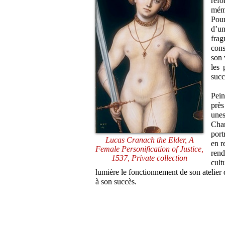
réfo
mémo
Pour
d’un
frag
cons
son 
les 
succ
Pein
près
une
Char
port
Lucas Cranach the Elder, A
en r
Female Personification of Justice,
rend
1537, Private collection
cul
lumière le fonctionnement de son atelier
à son succès.