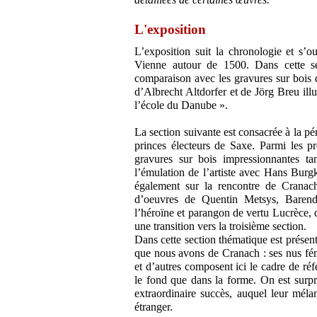
L'exposition
L’exposition suit la chronologie et s’o
Vienne autour de 1500. Dans cette se
comparaison avec les gravures sur bois 
d’Albrecht Altdorfer et de Jörg Breu ill
l’école du Danube ».
La section suivante est consacrée à la pér
princes électeurs de Saxe. Parmi les p
gravures sur bois impressionnantes ta
l’émulation de l’artiste avec Hans Burg
également sur la rencontre de Cranach a
d’oeuvres de Quentin Metsys, Barend 
l’héroïne et parangon de vertu Lucrèce,
une transition vers la troisième section.
Dans cette section thématique est présen
que nous avons de Cranach : ses nus fé
et d’autres composent ici le cadre de réfé
le fond que dans la forme. On est surpr
extraordinaire succès, auquel leur méla
étranger.