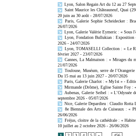
Lyon, Salon Regain Art du 12 au 27 Sep
Saint Maurice les Châteauneuf, Quai (29
20 juin au 30 août
- 28/07/2026
Paris, Galerie Sophie Scheidecker : Br
26/07/2026
Lyon, Galerie Valérie Eymeric : « Sous l
Lyon, Fondation Bullukian : Exposition 
2026
- 24/07/2026
Lyon, TOMASELLI Collection : « Le Rhône
février 2027
- 23/07/2026
Cannes, La Malmaison : « Mirages du mo
21/07/2026
Toulouse, Muséum, serre de l’Orangerie 
Du 15 mai au 13 juin 2027
- 20/07/2026
Paris, Galerie Charlot : « My1st » - Editi
Mirmande (Drôme), Eglise Sainte Foy : « 
Aubenas, Galerie Seibel : « L’Odyssée d
septembre 2026
- 05/07/2026
Nice, Galerie Depardieu : Claudio Rotta 
8e Biennale des Arts de Cuiseaux : « Ph
26/06/2026
Fréjus, cloitre de la cathédrale : « Habit
10 juillet au 2 octobre 2026
- 26/06/2026
1
2
3
4
5
»
...
456