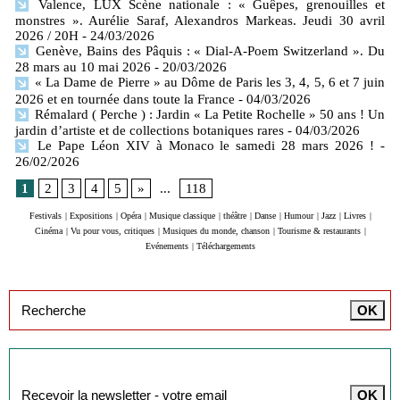
Valence, LUX Scène nationale : « Guêpes, grenouilles et
monstres ». Aurélie Saraf, Alexandros Markeas. Jeudi 30 avril
2026 / 20H
- 24/03/2026
Genève, Bains des Pâquis : « Dial-A-Poem Switzerland ». Du
28 mars au 10 mai 2026
- 20/03/2026
« La Dame de Pierre » au Dôme de Paris les 3, 4, 5, 6 et 7 juin
2026 et en tournée dans toute la France
- 04/03/2026
Rémalard ( Perche ) : Jardin « La Petite Rochelle » 50 ans ! Un
jardin d’artiste et de collections botaniques rares
- 04/03/2026
Le Pape Léon XIV à Monaco le samedi 28 mars 2026 !
-
26/02/2026
1
2
3
4
5
»
...
118
Festivals
|
Expositions
|
Opéra
|
Musique classique
|
théâtre
|
Danse
|
Humour
|
Jazz
|
Livres
|
Cinéma
|
Vu pour vous, critiques
|
Musiques du monde, chanson
|
Tourisme & restaurants
|
Evénements
|
Téléchargements
Inscription à la newsletter