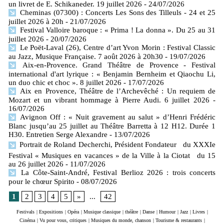
un livret de E. Schikaneder. 19 juillet 2026
- 24/07/2026
Cheminas (07300) : Concerts Les Sons des Tilleuls - 24 et 25
juillet 2026 à 20h
- 21/07/2026
Festival Valloire baroque : « Prima ! La donna ». Du 25 au 31
juillet 2026
- 20/07/2026
Le Poët-Laval (26), Centre d’art Yvon Morin : Festival Classic
au Jazz, Musique Française. 7 août 2026 à 20h30
- 19/07/2026
Aix-en-Provence. Grand Théâtre de Provence - Festival
international d'art lyrique : « Benjamin Bernheim et Qiaochu Li,
un duo chic et choc ». 8 juillet 2026
- 17/07/2026
Aix en Provence, Théâtre de l’Archevêché : Un requiem de
Mozart et un vibrant hommage à Pierre Audi. 6 juillet 2026
-
16/07/2026
Avignon Off : « Nuit gravement au salut » d’Henri Frédéric
Blanc jusqu’au 25 juillet au Théâtre Barretta à 12 H12. Durée 1
H30. Entretien Serge Alexandre
- 13/07/2026
Portrait de Roland Decherchi, Président Fondateur du XXXIe
Festival « Musiques en vacances » de la Ville à la Ciotat du 15
au 26 juillet 2026
- 11/07/2026
La Côte-Saint-André, Festival Berlioz 2026 : trois concerts
pour le chœur Spirito
- 08/07/2026
1
2
3
4
5
»
...
42
Festivals
|
Expositions
|
Opéra
|
Musique classique
|
théâtre
|
Danse
|
Humour
|
Jazz
|
Livres
|
Cinéma
|
Vu pour vous, critiques
|
Musiques du monde, chanson
|
Tourisme & restaurants
|