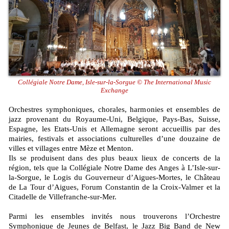
Collégiale Notre Dame, Isle-sur-la-Sorgue © The International Music
Exchange
Orchestres symphoniques, chorales, harmonies et ensembles de
jazz provenant du Royaume-Uni, Belgique, Pays-Bas, Suisse,
Espagne, les Etats-Unis et Allemagne seront accueillis par des
mairies, festivals et associations culturelles d’une douzaine de
villes et villages entre Mèze et Menton.
Ils se produisent dans des plus beaux lieux de concerts de la
région, tels que la Collégiale Notre Dame des Anges à L’Isle-sur-
la-Sorgue, le Logis du Gouverneur d’Aigues-Mortes, le Château
de La Tour d’Aigues, Forum Constantin de la Croix-Valmer et la
Citadelle de Villefranche-sur-Mer.
Parmi les ensembles invités nous trouverons l’Orchestre
Symphonique de Jeunes de Belfast, le Jazz Big Band de New