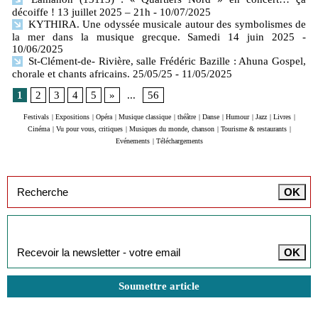
décoiffe ! 13 juillet 2025 – 21h
- 10/07/2025
KYTHIRA. Une odyssée musicale autour des symbolismes de
la mer dans la musique grecque. Samedi 14 juin 2025
-
10/06/2025
St-Clément-de- Rivière, salle Frédéric Bazille : Ahuna Gospel,
chorale et chants africains. 25/05/25
- 11/05/2025
1
2
3
4
5
»
...
56
Festivals
|
Expositions
|
Opéra
|
Musique classique
|
théâtre
|
Danse
|
Humour
|
Jazz
|
Livres
|
Cinéma
|
Vu pour vous, critiques
|
Musiques du monde, chanson
|
Tourisme & restaurants
|
Evénements
|
Téléchargements
Inscription à la newsletter
Soumettre article