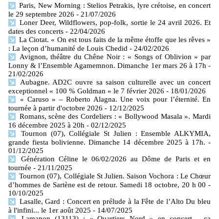
Paris, New Morning : Stelios Petrakis, lyre crétoise, en concert
le 29 septembre 2026
- 21/07/2026
Loner Deer, Wildflowers, pop-folk, sortie le 24 avril 2026. Et
dates des concerts
- 22/04/2026
La Ciotat. « On est tous faits de la même étoffe que les rêves »
: La leçon d’humanité de Louis Chedid
- 24/02/2026
Avignon, théâtre du Chêne Noir : « Songs of Oblivion » par
Lonny & l’Ensemble Agamemnon. Dimanche 1er mars 26 à 17h
-
21/02/2026
Aubagne. AD2C ouvre sa saison culturelle avec un concert
exceptionnel « 100 % Goldman » le 7 février 2026
- 18/01/2026
« Caruso » – Roberto Alagna. Une voix pour l’éternité. En
tournée à partir d'octobre 2026
- 12/12/2025
Romans, scène des Cordeliers : « Bollywood Masala ». Mardi
16 décembre 2025 à 20h
- 02/12/2025
Tournon (07), Collégiale St Julien : Ensemble ALKYMIA,
grande fiesta bolivienne. Dimanche 14 décembre 2025 à 17h.
-
01/12/2025
Génération Céline le 06/02/2026 au Dôme de Paris et en
tournée
- 21/11/2025
Tournon (07), Collégiale St Julien. Saison Vochora : Le Chœur
d’hommes de Sartène est de retour. Samedi 18 octobre, 20 h 00
-
10/10/2025
Lasalle, Gard : Concert en prélude à la Fête de l’Alto Du bleu
à l'infini... le 1er août 2025
- 14/07/2025
Lamanon (13113) : « Quartiers Nord » en concert… ça