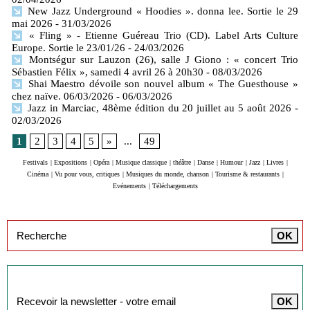
New Jazz Underground « Hoodies ». donna lee. Sortie le 29
mai 2026
- 31/03/2026
« Fling » - Etienne Guéreau Trio (CD). Label Arts Culture
Europe. Sortie le 23/01/26
- 24/03/2026
Montségur sur Lauzon (26), salle J Giono : « concert Trio
Sébastien Félix », samedi 4 avril 26 à 20h30
- 08/03/2026
Shai Maestro dévoile son nouvel album « The Guesthouse »
chez naïve. 06/03/2026
- 06/03/2026
Jazz in Marciac, 48ème édition du 20 juillet au 5 août 2026
-
02/03/2026
1
2
3
4
5
»
...
49
Festivals
|
Expositions
|
Opéra
|
Musique classique
|
théâtre
|
Danse
|
Humour
|
Jazz
|
Livres
|
Cinéma
|
Vu pour vous, critiques
|
Musiques du monde, chanson
|
Tourisme & restaurants
|
Evénements
|
Téléchargements
Inscription à la newsletter