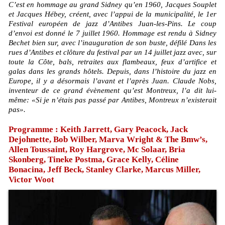
C’est en hommage au grand Sidney qu’en 1960, Jacques Souplet
et Jacques Hébey, créent, avec l’appui de la municipalité, le 1er
Festival européen de jazz d’Antibes Juan-les-Pins. Le coup
d’envoi est donné le 7 juillet 1960. Hommage est rendu à Sidney
Bechet bien sur, avec l’inauguration de son buste, défilé Dans les
rues d’Antibes et clôture du festival par un 14 juillet jazz avec, sur
toute la Côte, bals, retraites aux flambeaux, feux d’artifice et
galas dans les grands hôtels. Depuis, dans l’histoire du jazz en
Europe, il y a désormais l’avant et l’après Juan. Claude Nobs,
inventeur de ce grand évènement qu’est Montreux, l’a dit lui-
même: «Si je n’étais pas passé par Antibes, Montreux n’existerait
pas».
Programme : Keith Jarrett, Gary Peacock, Jack
Dejohnette, Bob Wilber, Marva Wright & The Bmw’s,
Allen Toussaint, Roy Hargrove, Mc Solaar, Bria
Skonberg, Tineke Postma, Grace Kelly, Céline
Bonacina, Jeff Beck, Stanley Clarke, Marcus Miller,
Victor Woot