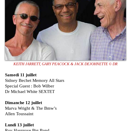
KEITH JARRETT, GARY PEACOCK & JACK DEJOHNETTE © DR
Samedi 11 juillet
Sidney Bechet Memory All Stars
Special Guest : Bob Wilber
Dr Michael White SEXTET
Dimanche 12 juillet
Marva Wright & The Bmw’s
Allen Toussaint
Lundi 13 juillet
Roy Hargrove Big Band