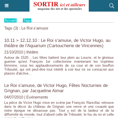
Accueil
>
Tags
Tags (3) : Le Roi s'amuse
10.11 > 12.12.10 : Le Roi s'amuse, de Victor Hugo, au
théâtre de l'Aquarium (Cartoucherie de Vincennes)
21/10/2010
|
théâtre
Autour de 1520... Les fêtes battent leur plein au Louvre, et le glorieux
guerrier qu'est François 1er collectionne maintenant les trophées
féminins, sous les applaudissements de sa cour et de son bouffon
Triboulet, qui ont peut-être tout intérêt à voir leur roi se consacrer aux
plaisirs d'alcôve...
Le Roi s'amuse, de Victor Hugo, Fêtes Nocturnes de
Grignan, par Jacqueline Aimar
04/07/2010
|
Evénements
La pièce de Victor Hugo mise en scène par François Rancillac retrouve
dans le décor du château de Grignan une verve et une cruauté que
notre époque ne désavoue pas. Tout y est de la laideur et de la
difformité du monde, tout d’abord celle de Triboulet, le fou du roi et celle