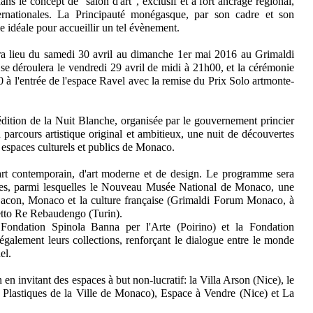
ans le concept de "salon d'art", exclusif et à fort ancrage régional,
ternationales. La Principauté monégasque, par son cadre et son
e idéale pour accueillir un tel évènement.
ura lieu du samedi 30 avril au dimanche 1er mai 2016 au Grimaldi
 déroulera le vendredi 29 avril de midi à 21h00, et la cérémonie
0 à l'entrée de l'espace Ravel avec la remise du Prix Solo artmonte-
édition de la Nuit Blanche, organisée par le gouvernement princier
parcours artistique original et ambitieux, une nuit de découvertes
es espaces culturels et publics de Monaco.
'art contemporain, d'art moderne et de design. Le programme sera
vitées, parmi lesquelles le Nouveau Musée National de Monaco, une
 Bacon, Monaco et la culture française (Grimaldi Forum Monaco, à
dretto Re Rebaudengo (Turin).
Fondation Spinola Banna per l'Arte (Poirino) et la Fondation
 également leurs collections, renforçant le dialogue entre le monde
el.
en invitant des espaces à but non-lucratif: la Villa Arson (Nice), le
 Plastiques de la Ville de Monaco), Espace à Vendre (Nice) et La