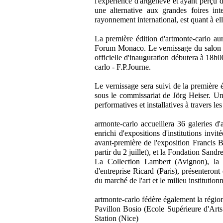
l'expérience d'artgenève et ayant perçu d
une alternative aux grandes foires in
rayonnement international, est quant à ell
La première édition d'artmonte-carlo a
Forum Monaco. Le vernissage du salon se
officielle d'inauguration débutera à 18h0
carlo - F.P.Journe.
Le vernissage sera suivi de la première 
sous le commissariat de Jörg Heiser. Un 
performatives et installatives à travers l
armonte-carlo accueillera 36 galeries d
enrichi d'expositions d'institutions in
avant-première de l'exposition Francis
partir du 2 juillet), et la Fondation San
La Collection Lambert (Avignon), la 
d'entreprise Ricard (Paris), présenteront
du marché de l'art et le milieu institutionn
artmonte-carlo fédère également la région 
Pavillon Bosio (Ecole Supérieure d'Arts
Station (Nice)