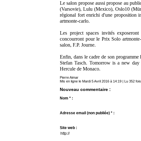
Le salon propose aussi propose au public
(Varsovie), Lulu (Mexico), Oslo10 (Mü
régional fort enrichi d'une proposition 
artmonte-carlo.
Les project spaces invités exposeron
concourront pour le Prix Solo artmonte-c
salon, F.P. Journe.
Enfin, dans le cadre de son programme h
Stefan Tasch. Tomorrow is a new day s
Hercule de Monaco.
Pierre Aimar
Mis en ligne le Mardi 5 Avril 2016 à 14:19 | Lu 352 fois
Nouveau commentaire :
Nom * :
Adresse email (non publiée) * :
Site web :