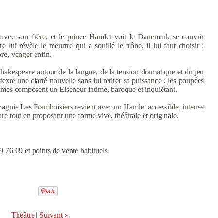
e avec son frère, et le prince Hamlet voit le Danemark se couvrir
ui révèle le meurtre qui a souillé le trône, il lui faut choisir :
ore, venger enfin.
 Shakespeare autour de la langue, de la tension dramatique et du jeu
exte une clarté nouvelle sans lui retirer sa puissance ; les poupées
stumes composent un Elseneur intime, baroque et inquiétant.
gnie Les Framboisiers revient avec un Hamlet accessible, intense
are tout en proposant une forme vive, théâtrale et originale.
 76 69 et points de vente habituels
Théâtre
|
Suivant »