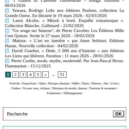
I Guardi di Calouste Gulbenkian - Antiga Edizioni
-
08/03/2026
Yawara, Rodrigo Leão aux éditions Paulsen, collection La
Grande Ourse. En librairie le 19 mars 2026
- 02/03/2026
Laura Alcoba. « Minuit à bord. Enquête romanesque ».
Collection Blanche. Gallimard
- 22/02/2026
"Un orage sur Saturne", de Pierre Cuvelier. Les Éditions Mille
Cent Quinze. Sortie le 27 mars 2026
- 18/02/2026
Matisse. « L’art en lumière » par Anne Sefrioui. Editions
Hazan. Nouvelle collection
- 04/02/2026
David Graeber, « Dette. 5 000 ans d’histoire » aux éditions
Les Liens qui libèrent. Parution : 11 mars 2026
- 28/01/2026
Pierre Cardin, mode, mythe, modernité. Par Jean-Pascal Hesse.
Flammarion
- 15/12/2025
1
2
3
4
5
»
...
51
Festivals
|
Expositions
|
Opéra
|
Musique classique
|
théâtre
|
Danse
|
Humour
|
Jazz
|
Livres
|
Cinéma
|
Vu pour vous, critiques
|
Musiques du monde, chanson
|
Tourisme & restaurants
|
Evénements
|
Téléchargements