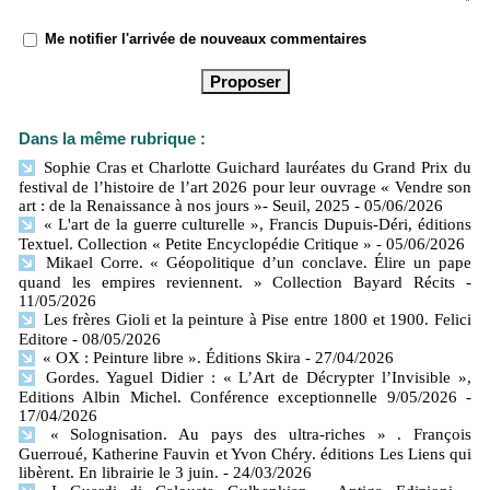
Me notifier l'arrivée de nouveaux commentaires
Dans la même rubrique :
Sophie Cras et Charlotte Guichard lauréates du Grand Prix du
festival de l’histoire de l’art 2026 pour leur ouvrage « Vendre son
art : de la Renaissance à nos jours »- Seuil, 2025
- 05/06/2026
« L'art de la guerre culturelle », Francis Dupuis-Déri, éditions
Textuel. Collection « Petite Encyclopédie Critique »
- 05/06/2026
Mikael Corre. « Géopolitique d’un conclave. Élire un pape
quand les empires reviennent. » Collection Bayard Récits
-
11/05/2026
Les frères Gioli et la peinture à Pise entre 1800 et 1900. Felici
Editore
- 08/05/2026
« OX : Peinture libre ». Éditions Skira
- 27/04/2026
Gordes. Yaguel Didier : « L’Art de Décrypter l’Invisible »,
Editions Albin Michel. Conférence exceptionnelle 9/05/2026
-
17/04/2026
« Solognisation. Au pays des ultra-riches » . François
Guerroué, Katherine Fauvin et Yvon Chéry. éditions Les Liens qui
libèrent. En librairie le 3 juin.
- 24/03/2026